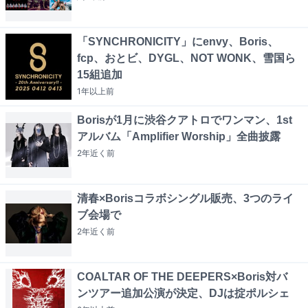
「SYNCHRONICITY」にenvy、Boris、
fcp、おとビ、DYGL、NOT WONK、雪国ら
15組追加
1年以上
前
Borisが1月に渋谷クアトロでワンマン、1st
アルバム「Amplifier Worship」全曲披露
2年近く
前
清春×Borisコラボシングル販売、3つのライ
ブ会場で
2年近く
前
COALTAR OF THE DEEPERS×Boris対バ
ンツアー追加公演が決定、DJは掟ポルシェ