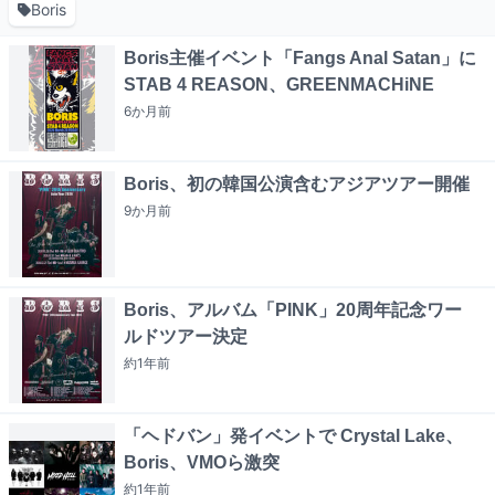
Boris
Boris主催イベント「Fangs Anal Satan」に
STAB 4 REASON、GREENMACHiNE
6か月
前
Boris、初の韓国公演含むアジアツアー開催
9か月
前
Boris、アルバム「PINK」20周年記念ワー
ルドツアー決定
約1年
前
「ヘドバン」発イベントで Crystal Lake、
Boris、VMOら激突
約1年
前