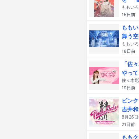
16日
前
ももい
舞う空
18日
前
「佐々
やって
19日
前
ピンク
吉井和
21日
前
ももク