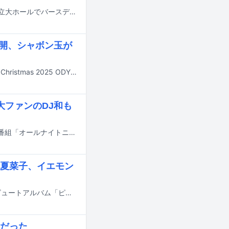
ももいろクローバーZの百田夏菜子が昨日7月20日に神奈川・パシフィコ横浜 国立大ホールでバースデーイベント「32! SUNNY PARTY～!!」を開催した。
公開、シャボン玉が
ももいろクローバーZが8月19日にリリースするライブBlu-ray / DVD「Momoiro Christmas 2025 ODYSSEY」より、「白い風」のライブ映像がYouTubeで公開された。
大ファンのDJ和も
佐々木彩夏（ももいろクローバーZ）がパーソナリティを務めるポッドキャスト番組「オールナイトニッポンPODCAST 佐々木彩夏の０１００」のイベント「ごはんつぶ大集合！秋のおにぎり祭」が9月23日に東京・ヒューリックホール東京で開催される。
夏菜子、イエモン
8月26日にリリースされるピンク・レディーのデビュー50周年を記念したトリビュートアルバム「ピンク・レディー伝説 Now and Forever -50th Anniversary Tribute Album-」の収録曲が明らかになった。
だった