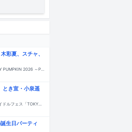
佐々木彩夏、スチャ、
10月31日に東京・サンリオピューロランドでオールナイト音楽フェス「SPOOKY PUMPKIN 2026 ～PURO ALL NIGHT HALLOWEEN PARTY～」が開催される。
、とき宣・小泉遥
7月31日から8月2日までの3日間、東京・お台場青海周辺エリアで開催されるアイドルフェス「TOKYO IDOL FESTIVAL 2026 supported by にしたんクリニック」。本公演のうち、初日に行われる「灼熱！真夏のアイドルメドレー ～A-RIN BEYOND THE LIMIT～」の出演者が発表された。
の誕生日パーティ