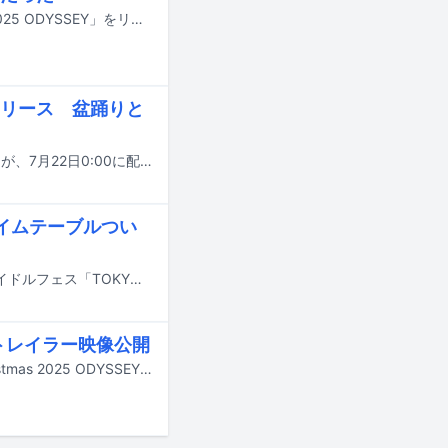
ももいろクローバーZが8月19日にライブBlu-ray / DVD「Momoiro Christmas 2025 ODYSSEY」をリリース。本作の発売に先駆けて、「可視光線」のライブ映像がYouTubeで公開された。
リース 盆踊りと
高城れに（ももいろクローバーZ）の新曲「ボンボン☆サンバ☆ボンバYeah！」が、7月22日0:00に配信リリースされる。
タイムテーブルつい
7月31日から8月2日までの3日間、東京・お台場青海周辺エリアにて行われるアイドルフェス「TOKYO IDOL FESTIVAL 2026 supported by にしたんクリニック」のタイムテーブルが発表された。
トトレイラー映像公開
8月19日にリリースされる、ももいろクローバーZの映像作品「『Momoiro Christmas 2025 ODYSSEY』LIVE Blu-ray & DVD」のダイジェストトレイラー映像が、YouTubeにて公開された。