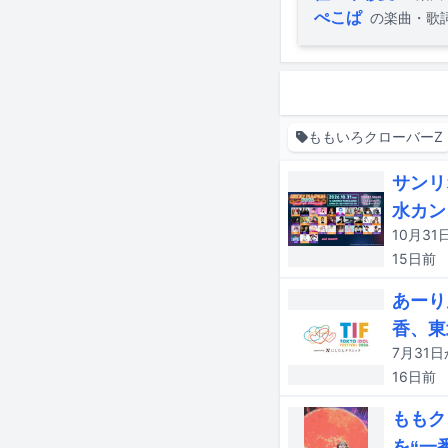
ぺこぱ
の楽曲・歌
ももいろクローバーZ
サンリ
水カン、
15日
前
あーり
香、東
16日
前
ももク
を“一