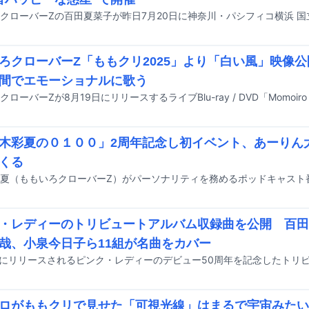
ろクローバーZ「ももクリ2025」より「白い風」映像
間でエモーショナルに歌う
木彩夏の０１００」2周年記念し初イベント、あーりん
くる
・レディーのトリビュートアルバム収録曲を公開 百田
哉、小泉今日子ら11組が名曲をカバー
ロがももクリで見せた「可視光線」はまるで宇宙みたい