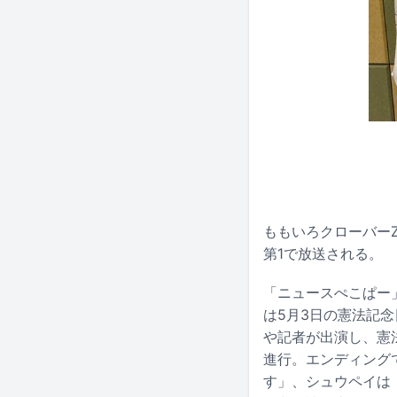
ももいろクローバー
第1で放送される。
「ニュースぺこぱー
は5月3日の憲法記
や記者が出演し、憲
進行。エンディング
す」、シュウペイは