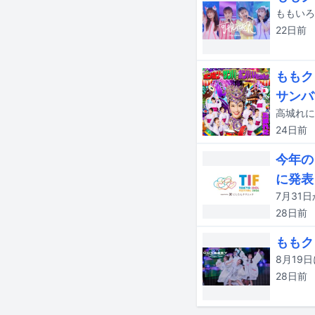
22日
前
ももク
サンバ
24日
前
今年の
に発表
28日
前
ももク
28日
前