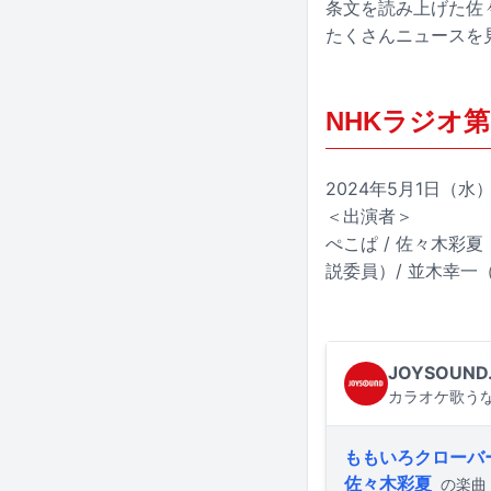
条文を読み上げた佐
たくさんニュースを
NHKラジオ
2024年5月1日（水）20:
＜出演者＞
ぺこぱ / 佐々木彩
説委員）/ 並木幸一
JOYSOUND
カラオケ歌うな
ももいろクローバ
佐々木彩夏
の楽曲