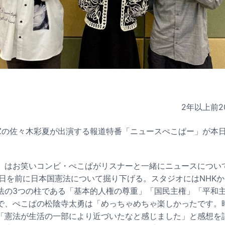
2年以上前
2
Zの佐々木彩夏が出演する報道特番「ニュースぺこぱー」が本日5
」はお笑いコンビ・ぺこぱがリスナーと一緒にニュースについ
念日を前に日本国憲法について掘り下げる。スタジオにはNHK
法の3つの柱である「基本的人権の尊重」「国民主権」「平和
で、ぺこぱの松陰寺太勇は「めっちゃめちゃ楽しかったです。
「憲法が生活の一部により近づいたなと感じました」と感想を