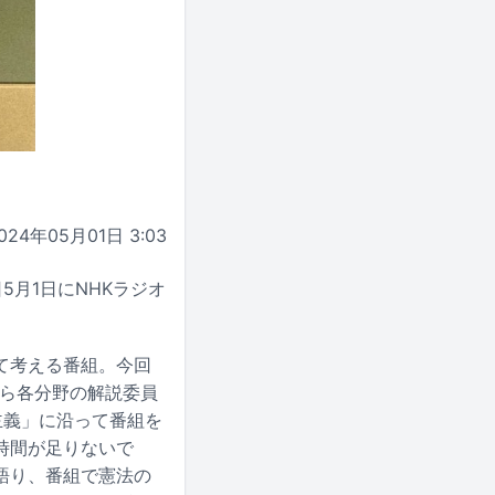
024年05月01日 3:03
月1日にNHKラジオ
て考える番組。今回
から各分野の解説委員
主義」に沿って番組を
時間が足りないで
語り、番組で憲法の