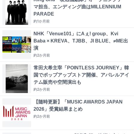
マ担当、エンディング曲はMILLENNIUM
PARADE
約1か月
前
NHK「Venue101」にAぇ! group、Kvi
Baba × KREVA、TJBB、JI BLUE、≠ME出
演
約2か月
前
常田大希主宰「POINTLESS JOURNEY」韓
国でポップアップストア開催、アパレルアイ
テム販売や空間演出も
約2か月
前
【随時更新】「MUSIC AWARDS JAPAN
2026」受賞結果まとめ
約2か月
前