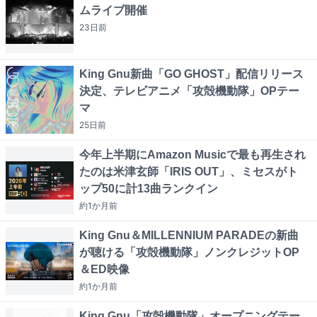
ムライブ開催
23日
前
King Gnu新曲「GO GHOST」配信リリース
決定、テレビアニメ「攻殻機動隊」OPテー
マ
25日
前
今年上半期にAmazon Musicで最も再生され
たのは米津玄師「IRIS OUT」、ミセスがト
ップ50に計13曲ランクイン
約1か月
前
King Gnu＆MILLENNIUM PARADEの新曲
が聴ける「攻殻機動隊」ノンクレジットOP
＆ED映像
約1か月
前
King Gnu「攻殻機動隊」オープニングテー