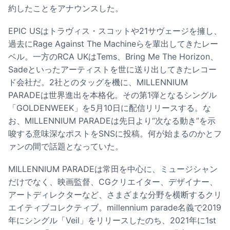
約したことをアナウンスした。
EPIC USはトラヴィス・スコットや21サヴェージを擁し、
過去にRage Against The Machineらを輩出してきたレー
ベル。一方のRCA UKはTems、Bring Me The Horizon、
Sadeといったアーティストを世に送り出してきたレコー
ド会社だ。2社とのタッグを機に、MILLENNIUM
PARADEは世界進出を本格化。その第1弾となるシングル
「GOLDENWEEK」を5月10日に配信リリースする。な
お、MILLENNIUM PARADEは先日より“次なる動き”を示
唆する意味深なポストをSNSに投稿。何が始まるのかとフ
ァンの間で話題となっていた。
MILLENNIUM PARADEは常田を中心に、ミュージシャン
だけでなく、映画監督、CGクリエイター、デザイナー、
アートディレクターなど、さまざまな分野を横断するクリ
エイティブコレクティブ。millennium parade名義で2019
年にシングル「Veil」をリリースしたのち、2021年に1st