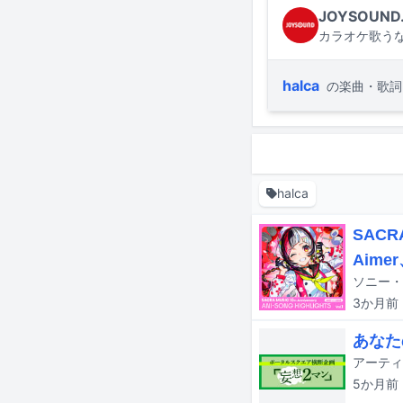
JOYSOUND
カラオケ歌うな
halca
の楽曲・歌詞
halca
SAC
Aime
3か月
前
あなた
5か月
前