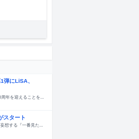
1弾にLiSA、
ソニー・ミュージックレーベルズ内レーベル・SACRA MUSICが2027年に設立10周年を迎えることを記念し、アニソンコンピレーションアルバム「SACRA MUSIC 10th Anniversary ANI-SONG HIGHLIGHTS」が配信リリースされる。
がスタート
アーティストマネジメント会社・ミュージックレインによるSNS企画「あなたの妄想する『一番見たい2マンライブ』」がスタートした。