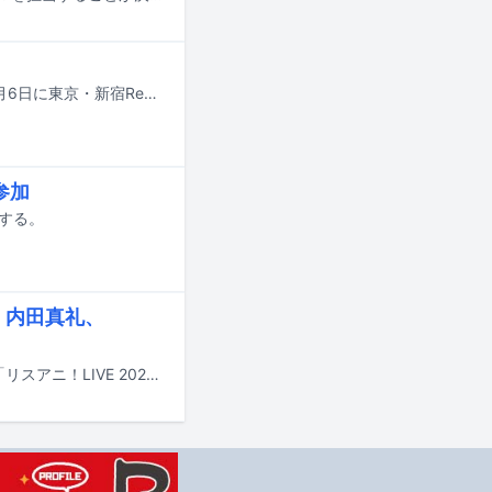
halcaのワンマンライブ「halca live 2025 -ROAD TO 777 Special-（仮）」が7月6日に東京・新宿ReNYで開催される。
参加
スする。
a!、内田真礼、
2025年1月24日から26日にかけて東京・日本武道館で行われるライブイベント「リスアニ！LIVE 2025」の出演者が発表された。