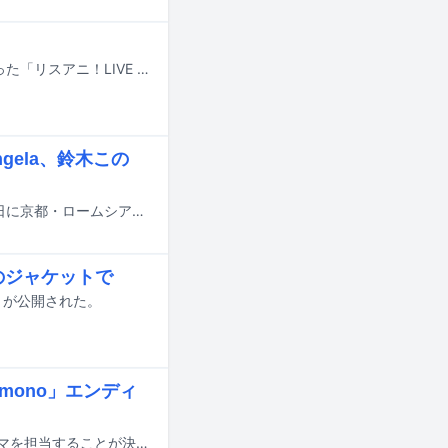
本日11月29日明日30日に中国・上海LIVERSE音宇宙芸術センターで開催予定だった「リスアニ！LIVE SHANGHAI 2025」の中止が発表された。
gela、鈴木この
アニメミュージックフェス「京（みやこ）Premium Live 2025」が12月27、28日に京都・ロームシアター京都 メインホールで開催される。このたび出演者情報が発表された。
のジャケットで
トが公開された。
mono」エンディ
halcaが、4月に放送がスタートするテレビアニメ「mono」のエンディングテーマを担当することが決定した。