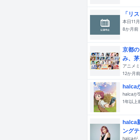
「リス
8か月
前
京都の
み、茅
12か月
hal
halc
1年以上
hal
ングテ