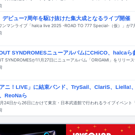
前
ca、デビュー7周年を駆け抜けた集大成となるライブ開催
前
OUT SYNDROMESニューアルバムにCHiCO、halcaら
UT SYNDROMESが11月27日にニューアルバム「ORIGAMI」をリリー
前
ニ！LIVE」に結束バンド、TrySail、ClariS、Liell
、ReoNaら
前