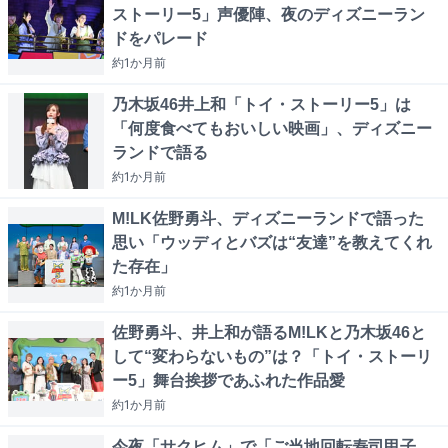
ストーリー5」声優陣、夜のディズニーラン
ドをパレード
約1か月
前
乃木坂46井上和「トイ・ストーリー5」は
「何度食べてもおいしい映画」、ディズニー
ランドで語る
約1か月
前
M!LK佐野勇斗、ディズニーランドで語った
思い「ウッディとバズは“友達”を教えてくれ
た存在」
約1か月
前
佐野勇斗、井上和が語るM!LKと乃木坂46と
して“変わらないもの”は？「トイ・ストーリ
ー5」舞台挨拶であふれた作品愛
約1か月
前
今夜「サクヒム」で「ご当地回転寿司甲子