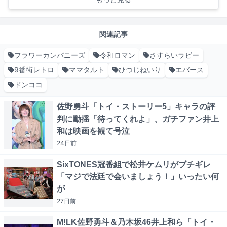
関連記事
フラワーカンパニーズ
令和ロマン
さすらいラビー
9番街レトロ
ママタルト
ひつじねいり
エバース
ドンココ
佐野勇斗「トイ・ストーリー5」キャラの評
判に動揺「待ってくれよ」、ガチファン井上
和は映画を観て号泣
24日
前
SixTONES冠番組で松井ケムリがブチギレ
「マジで法廷で会いましょう！」いったい何
が
27日
前
M!LK佐野勇斗＆乃木坂46井上和ら「トイ・