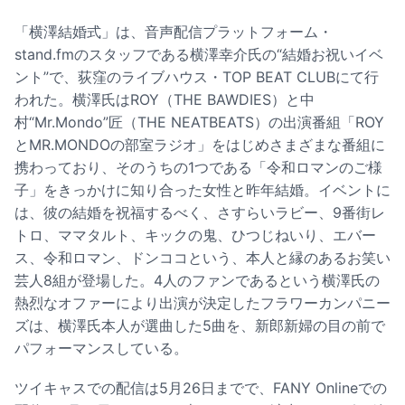
「横澤結婚式」は、音声配信プラットフォーム・
stand.fmのスタッフである横澤幸介氏の“結婚お祝いイベ
ント”で、荻窪のライブハウス・TOP BEAT CLUBにて行
われた。横澤氏はROY（THE BAWDIES）と中
村“Mr.Mondo”匠（THE NEATBEATS）の出演番組「ROY
とMR.MONDOの部室ラジオ」をはじめさまざまな番組に
携わっており、そのうちの1つである「令和ロマンのご様
子」をきっかけに知り合った女性と昨年結婚。イベントに
は、彼の結婚を祝福するべく、さすらいラビー、9番街レ
トロ、ママタルト、キックの鬼、ひつじねいり、エバー
ス、令和ロマン、ドンココという、本人と縁のあるお笑い
芸人8組が登場した。4人のファンであるという横澤氏の
熱烈なオファーにより出演が決定したフラワーカンパニー
ズは、横澤氏本人が選曲した5曲を、新郎新婦の目の前で
パフォーマンスしている。
ツイキャスでの配信は5月26日までで、FANY Onlineでの