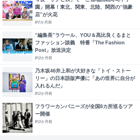
園」開幕！東北、関東、北陸、関西の“強豪
店”が火花
約1か月
前
“編集長”ラウール、YOU＆髙比良くるまと
ファッション談義 特番「The Fashion
Post」放送決定
約2か月
前
乃木坂46井上和が大好きな「トイ・ストー
リー」の日本語版声優に「あの世界に自分が
入れるんだ」
約2か月
前
フラワーカンパニーズが全国8カ所巡るツア
ー開催
約2か月
前