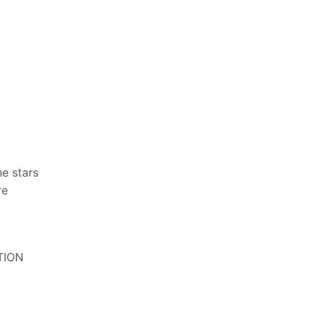
he stars
re
TION