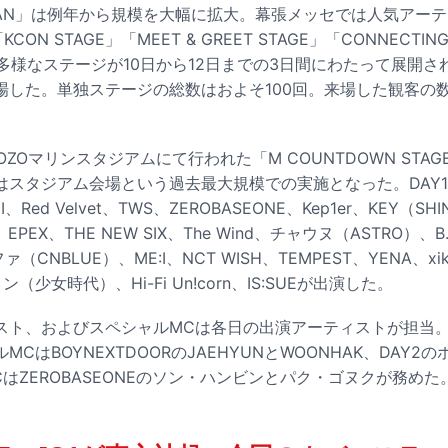
APAN」は例年から規模を大幅に拡大。幕張メッセでは人気アー
CON STAGE」「MEET & GREET STAGE」「CONNECTIN
った多様なステージが10日から12日までの3日間にわたって展開さ
場した。単独ステージの総数はおよそ100回。来場した観客の数
ZOZOマリンスタジアムにて行われた「M COUNTDOWN STA
はスタジアム会場という過去最大規模での実施となった。DAY
I、Red Velvet、TWS、ZEROBASEONE、Kep1er、KEY（SH
iU、EPEX、THE NEW SIX、The Wind、チャウヌ（ASTRO）、
（CNBLUE）、ME:I、NCT WISH、TEMPEST、YENA、xik
ヨン（少女時代）、Hi-Fi Un!corn、IS:SUEが出演した。
スト、およびスペシャルMCは各日の出演アーティストが担当。D
CはBOYNEXTDOORのJAEHYUNとWOONHAK、DAY
はZEROBASEONEのソン・ハンビンとパク・ゴヌクが務めた