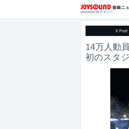
powered by
ナタリー
X Post
14万人動
初のスタジ