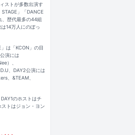
ティストが多数出演す
G STAGE」「DANCE
れ、歴代最多の44組
は14万人にのぼっ
GE」は「KCON」の目
1公演には
INee）、
B.D.U、DAY2公演には
ers、&TEAM、
AY1のホストはチ
2のホストはジョン・ヨン
。