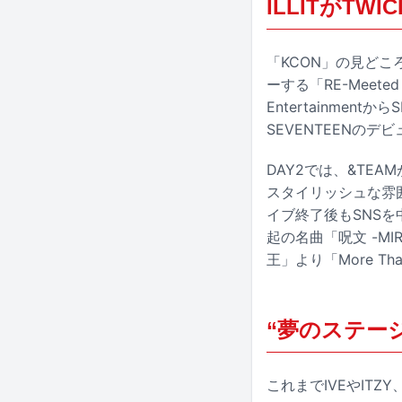
ILLITがT
「KCON」の見どこ
ーする「RE-Meete
Entertainme
SEVENTEENのデ
DAY2では、&TEAMが
スタイリッシュな雰
イブ終了後もSNSを
起の名曲「呪文 -MI
王」より「More T
“夢のステー
これまでIVEやITZ