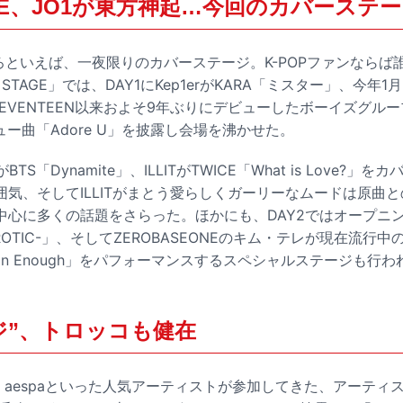
WICE、JO1が東方神起…今回のカバーステ
ろといえば、一夜限りのカバーステージ。K-POPファンならば
d STAGE」では、DAY1にKep1erがKARA「ミスター」、今年1月に
ntからSEVENTEEN以来およそ9年ぶりにデビューしたボーイズグル
ビュー曲「Adore U」を披露し会場を沸かせた。
BTS「Dynamite」、ILLITがTWICE「What is Love?」
囲気、そしてILLITがまとう愛らしくガーリーなムードは原曲
中心に多くの話題をさらった。ほかにも、DAY2ではオープニン
ROTIC-」、そしてZEROBASEONEのキム・テレが現在流行
han Enough」をパフォーマンスするスペシャルステージも行わ
ジ”、トロッコも健在
Y、aespaといった人気アーティストが参加してきた、アーティス