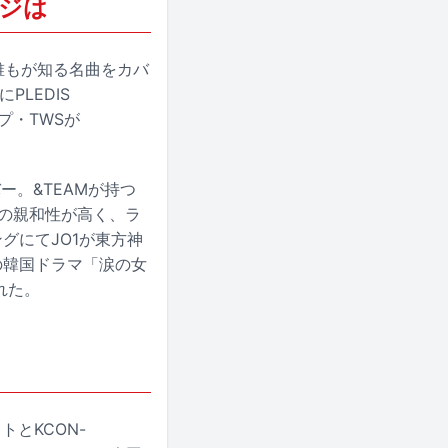
ージは
誰もが知る名曲をカバ
PLEDIS
ープ・TWSが
をカバー。&TEAMが持つ
との親和性が高く、ラ
グにてJO1が東方神
中の韓国ドラマ「涙の女
れた。
トとKCON-