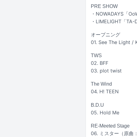
PRE SHOW
・NOWADAYS「Oo
・LIMELIGHT「TA-
オープニング
01. See The Light / 
TWS
02. BFF
03. plot twist
The Wind
04. H! TEEN
B.D.U
05. Hold Me
RE-Meeted Stage
06. ミスター（原曲：KA