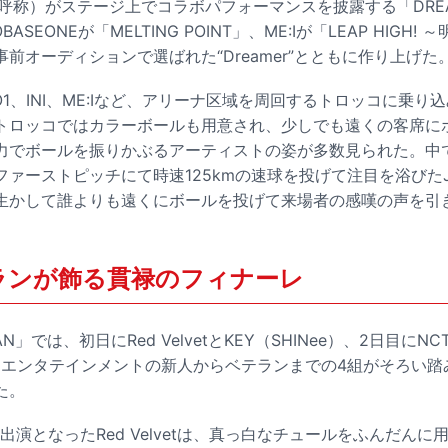
ンの呼称）がステージ上でコラボパフォーマンスを披露する「DREA
ASEONEが「MELTING POINT」、ME:Iが「LEAP HIGH
前オーディションで選ばれた“Dreamer”とともに作り上げた
やJO1、INI、ME:Iなど、アリーナ区域を周回するトロッコに乗
トロッコではカラーボールも用意され、少しでも遠くの客席に
力でボールを振りかぶるアーティストの姿が多数見られた。中
ァーストピッチにて時速125kmの速球を投げて注目を浴びた
生かして誰よりも遠くにボールを投げて来場者の感嘆の声を引
ランが飾る貫禄のフィナーレ
AN」では、初日にRed VelvetとKEY（SHINee）、2日目にN
Mエンタテインメントの新人からベテランまでの4組がそろい踏
た。
」出演となったRed Velvetは、真っ白なチュールをふんだん