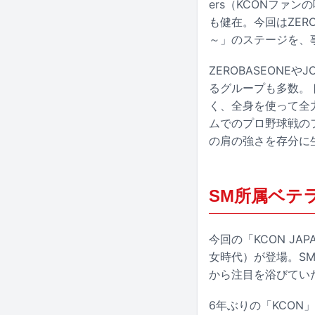
ers（KCONファ
も健在。今回はZEROB
～」のステージを、事
ZEROBASEONE
るグループも多数。
く、全身を使って全
ムでのプロ野球戦のフ
の肩の強さを存分に
SM所属ベテ
今回の「KCON JAP
女時代）が登場。S
から注目を浴びてい
6年ぶりの「KCON