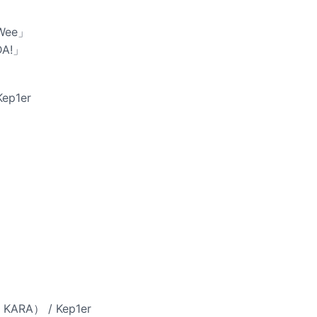
Wee」
DA!」
Kep1er
RA） / Kep1er