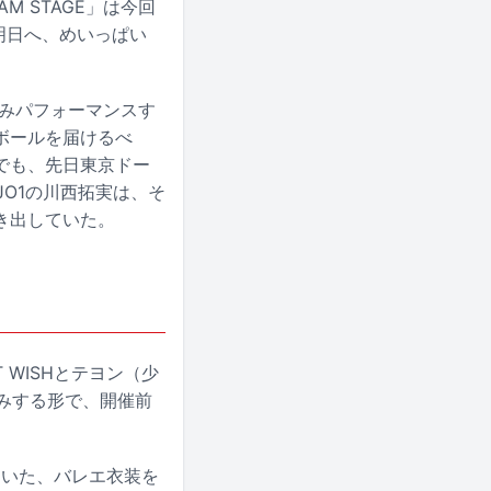
M STAGE」は今回
! ～明日へ、めいっぱい
。
り込みパフォーマンスす
ボールを届けるべ
でも、先日東京ドー
JO1の川西拓実は、そ
き出していた。
CT WISHとテヨン（少
みする形で、開催前
に用いた、バレエ衣装を