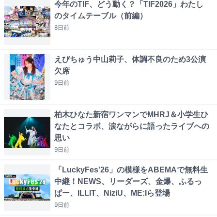
今年のTIF、どう動く？「TIF2026」わたし
のタイムテーブル（前編）
8日
前
えびちゅう中山莉子、体調不良のため3公演
欠席
9日
前
柏木ひなた新宿ワンマンでMHRJ＆小学生ひ
なたとコラボ、涙ながらに語ったライブへの
思い
9日
前
「LuckyFes'26」の模様をABEMAで無料生
中継！NEWS、リーダーズ、金爆、ふるっ
ぱー、ILLIT、NiziU、ME:Iら登場
9日
前