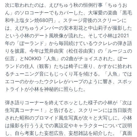
次に歌われたのは、えびちゅう秋の恒例行事「ちゅうお
ん」のソロコーナーでもカバーした、大塚愛の楽曲「黒毛
和牛上塩タン焼680円」。ステージ背後のスクリーンに
は、えびちゅうメンバーの安本彩花と中山莉子が撮影した
という小林のデート風映像が流れた。そして小林は2021
年の「ぽーランド」から毎回続けているウクレレの弾き語
りを披露。今年は荒井由実（松任谷由実）の「ルージュの
伝言」とNOKKO「人魚」の2曲がチョイスされた。ぽー
ランドの住人（観客）たちは椅子に座り、かすかに拾われ
るチューニング音にもじっくり耳を傾ける。「人魚」では
エコーのかかったウクレレがハープのように響き、スポッ
トライトが小林を神秘的に照らした。
弾き語りコーナーを終えてホッとした様子の小林が「次は
生写真コーナー！」と告げると、スクリーンには当日販売
された昭和のブロマイド風生写真が次々と大写しに。小林
は撮影を行ううえでの裏設定やキャラクターについて説明
し、自ら考案した妄想広告、妄想雑誌を紹介した。「真面