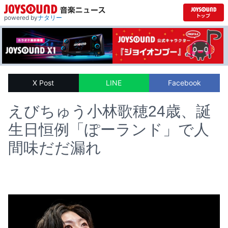
powered by
ナタリー
X Post
LINE
Facebook
えびちゅう小林歌穂24歳、誕
生日恒例「ぽーランド」で人
間味だだ漏れ