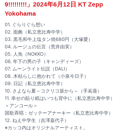
9!!!!!!!!!」2024年6月12日 KT Zepp
Yokohama
01. ぐらりぐら想い
02. 面皰（私立恵比寿中学）
03. 黒毛和牛上塩タン焼680円（大塚愛）
04. ルージュの伝言（荒井由実）
05. 人魚（NOKKO）
06. 年下の男の子（キャンディーズ）
07. ムーンライト伝説（DALI）
08. 木枯らしに抱かれて（小泉今日子）
09. 日記（私立恵比寿中学）
10. さよなら夏～コクリコ坂から～（手嶌葵）
11. 幸せの貼り紙はいつも背中に（私立恵比寿中学）
＜アンコール＞
国歌斉唱：ゼッテーアナーキー（私立恵比寿中学）
12. ねえ中学生（吉澤嘉代子）
※カッコ内はオリジナルアーティスト。