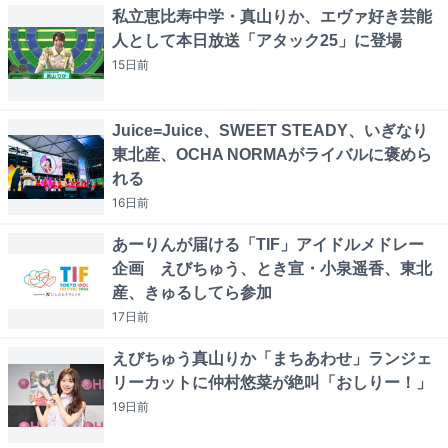
私立恵比寿中学・真山りか、エヴァ好き芸能
人として本日放送「アタック25」に登場
15日
前
Juice=Juice、SWEET STEADY、いぎなり
東北産、OCHA NORMAがライバルに褒めら
れる
16日
前
あーりんが届ける「TIF」アイドルメドレー
企画 えびちゅう、とき宣・小泉遥香、東北
産、きゅるしてら参加
17日
前
えびちゅう真山りか「まちあわせ」ランジェ
リーカットに仲村悠菜が絶叫「おしりー！」
19日
前