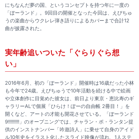
にちなんだ夢の国、というコンセプトを持つ年に一度の
「ぽーランド」。9回目の開催となった今回は、えびちゅ
うの楽曲からウクレレ弾き語りによるカバーまで合計12
曲が披露された。
実年齢追いついた「ぐらりぐら想
い」
2016年6月、初の「ぽーランド」開催時は16歳だった小林
も今年で24歳。えびちゅうで10年活動を続ける中で絵画
や立体創作に目覚めた彼女は、前日より東京・恵比寿のギ
ャラリーALで個展「ひらけ！ぽーの自由帳 2冊目！」を
開くなど、アートの才能も開花させている。「ぽーランド
9!!!!!!!!!」のオープニングでは、チャラン・ポ・ランタン提
供のインストナンバー「吟遊詩人」に乗せて自身のアイド
ル10年史をイラスト化したスライド映像が流れ、1人ステ