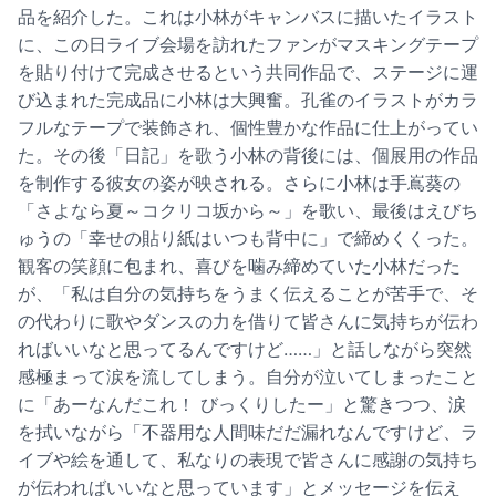
品を紹介した。これは小林がキャンバスに描いたイラスト
に、この日ライブ会場を訪れたファンがマスキングテープ
を貼り付けて完成させるという共同作品で、ステージに運
び込まれた完成品に小林は大興奮。孔雀のイラストがカラ
フルなテープで装飾され、個性豊かな作品に仕上がってい
た。その後「日記」を歌う小林の背後には、個展用の作品
を制作する彼女の姿が映される。さらに小林は手嶌葵の
「さよなら夏～コクリコ坂から～」を歌い、最後はえびち
ゅうの「幸せの貼り紙はいつも背中に」で締めくくった。
観客の笑顔に包まれ、喜びを噛み締めていた小林だった
が、「私は自分の気持ちをうまく伝えることが苦手で、そ
の代わりに歌やダンスの力を借りて皆さんに気持ちが伝わ
ればいいなと思ってるんですけど……」と話しながら突然
感極まって涙を流してしまう。自分が泣いてしまったこと
に「あーなんだこれ！ びっくりしたー」と驚きつつ、涙
を拭いながら「不器用な人間味だだ漏れなんですけど、ラ
イブや絵を通して、私なりの表現で皆さんに感謝の気持ち
が伝わればいいなと思っています」とメッセージを伝え