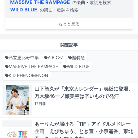
MA55IVE THE RAMPAGE
の楽曲・歌詞を検索
WILD BLUE
の楽曲・歌詞を検索
もっと見る
関連記事
私立恵比寿中学
A.B.C-Z
超特急
MA55IVE THE RAMPAGE
WILD BLUE
KID PHENOMENON
山下智久が「東京カレンダー」表紙に登場、
乃木坂46一ノ瀬美空は辛いもので発汗
17日
前
あーりんが届ける「TIF」アイドルメドレー
企画 えびちゅう、とき宣・小泉遥香、東北