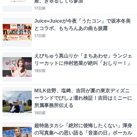
産、きゅるしてら参加
17日
前
Juice=Juiceが今夜「うたコン」で坂本冬美
とコラボ、もちろんあの曲も披露
17日
前
えびちゅう真山りか「まちあわせ」ランジェ
リーカットに仲村悠菜が絶叫「おしりー！」
19日
前
M!LK佐野、塩﨑、吉田が夏の東京ディズニ
ーランドでびしょ濡れ検証！吉田はミニーに
所属事務所伝える
19日
前
超特急タカシ「絶対に後悔したくない」渾身
の写真集への思い語る「音楽の日」ボーカル