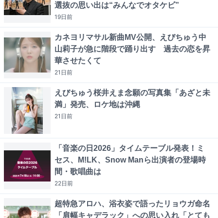
選抜の思い出は“みんなでオタケビ”
19日
前
カネヨリマサル新曲MV公開、えびちゅう中
山莉子が急に階段で踊り出す 過去の恋を昇
華させたくて
21日
前
えびちゅう桜井えま念願の写真集「あざと未
満」発売、ロケ地は沖縄
21日
前
「音楽の日2026」タイムテーブル発表！ミ
セス、M!LK、Snow Manら出演者の登場時
間・歌唱曲は
22日
前
超特急アロハ、浴衣姿で語ったリョウガ命名
「肩幅キャデラック」への思い入れ「とても