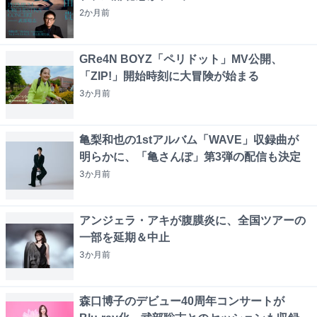
2か月
前
GRe4N BOYZ「ペリドット」MV公開、
「ZIP!」開始時刻に大冒険が始まる
3か月
前
亀梨和也の1stアルバム「WAVE」収録曲が
明らかに、「亀さんぽ」第3弾の配信も決定
3か月
前
アンジェラ・アキが腹膜炎に、全国ツアーの
一部を延期＆中止
3か月
前
森口博子のデビュー40周年コンサートが