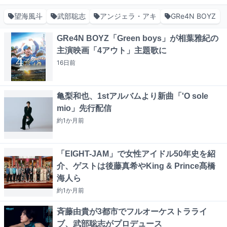
望海風斗
武部聡志
アンジェラ・アキ
GRe4N BOYZ
GRe4N BOYZ「Green boys」が相葉雅紀の
主演映画「4アウト」主題歌に
16日
前
亀梨和也、1stアルバムより新曲「'O sole
mio」先行配信
約1か月
前
「EIGHT-JAM」で女性アイドル50年史を紹
介、ゲストは後藤真希やKing & Prince髙橋
海人ら
約1か月
前
斉藤由貴が3都市でフルオーケストラライ
ブ、武部聡志がプロデュース