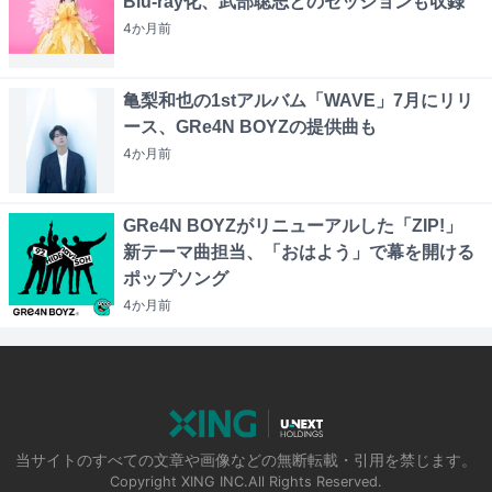
Blu-ray化、武部聡志とのセッションも収録
4か月
前
亀梨和也の1stアルバム「WAVE」7月にリリ
ース、GRe4N BOYZの提供曲も
4か月
前
GRe4N BOYZがリニューアルした「ZIP!」
新テーマ曲担当、「おはよう」で幕を開ける
ポップソング
4か月
前
当サイトのすべての文章や画像などの無断転載・引用を禁じます。
Copyright XING INC.All Rights Reserved.