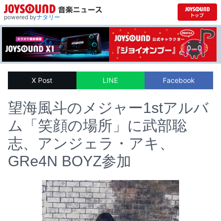
powered by
ナタリー
X Post
LINE
Facebook
望海風斗のメジャー1stアルバ
ム「笑顔の場所」に武部聡
志、アンジェラ・アキ、
GRe4N BOYZ参加