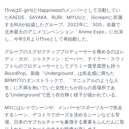
f5veはE-girlsとHappinessのメンバーとして活動してい
たKAEDE、SAYAKA、RURI、MIYUUと、iScreamに所属
するRUIが結成したグループ。2022年に「SG5」名義で
北米最大のアニメコンベンション「Anime Expo」に出演
し、今年5月よりf5veとして再始動した。
グループのエグゼクティブプロデューサーを務めるのはレ
ディ・ガガ、ジャスティン・ビーバー、テイラー・スウィ
フトらのプロデューサーとしてグラミー賞受賞歴も持つ
BloodPop。新曲「Underground」は疾走感に満ちた
BPM177のダンストラックで、「マニュアルのような人
生」に不満を抱いていた女性たちが自らの居場所であ
る“Underground”で思う存分輝く様子が描かれている。
MVにはレイヴシーンや、メンバーがスポーツカーで疾走
するシーン、デコトラでポーズを決めるシーンなども登
場。日本のサブカルチャーを象徴する要素をふんだんに取