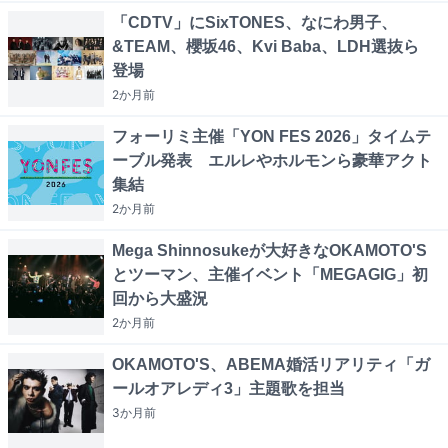
「CDTV」にSixTONES、なにわ男子、
&TEAM、櫻坂46、Kvi Baba、LDH選抜ら
登場
2か月
前
フォーリミ主催「YON FES 2026」タイムテ
ーブル発表 エルレやホルモンら豪華アクト
集結
2か月
前
Mega Shinnosukeが大好きなOKAMOTO'S
とツーマン、主催イベント「MEGAGIG」初
回から大盛況
2か月
前
OKAMOTO'S、ABEMA婚活リアリティ「ガ
ールオアレディ3」主題歌を担当
3か月
前