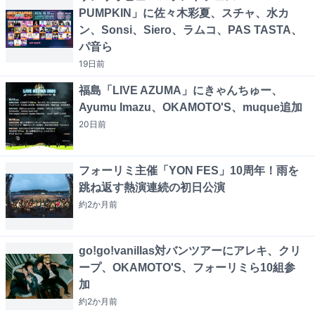
PUMPKIN」に佐々木彩夏、スチャ、水カ
ン、Sonsi、Siero、ラムコ、PAS TASTA、
パ音ら
19日
前
福島「LIVE AZUMA」にきゃんちゅー、
Ayumu Imazu、OKAMOTO'S、muque追加
20日
前
フォーリミ主催「YON FES」10周年！雨を
跳ね返す熱演連続の初日公演
約2か月
前
go!go!vanillas対バンツアーにアレキ、クリ
ープ、OKAMOTO'S、フォーリミら10組参
加
約2か月
前