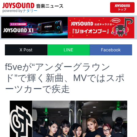
powered by
ナタリー
X Post
LINE
Facebook
f5veが“アンダーグラウン
ド”で輝く新曲、MVではスポ
ーツカーで疾走