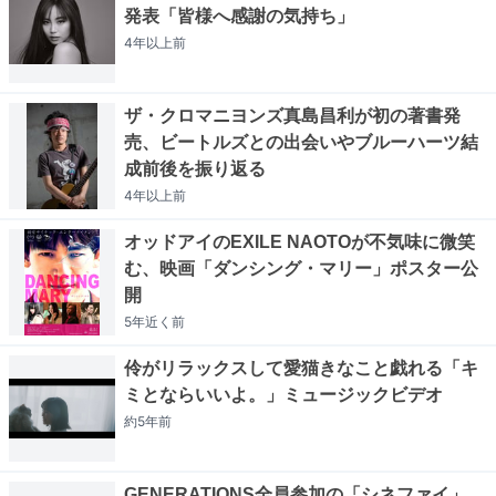
発表「皆様へ感謝の気持ち」
4年以上
前
ザ・クロマニヨンズ真島昌利が初の著書発
売、ビートルズとの出会いやブルーハーツ結
成前後を振り返る
4年以上
前
オッドアイのEXILE NAOTOが不気味に微笑
む、映画「ダンシング・マリー」ポスター公
開
5年近く
前
伶がリラックスして愛猫きなこと戯れる「キ
ミとならいいよ。」ミュージックビデオ
約5年
前
GENERATIONS全員参加の「シネファイ」