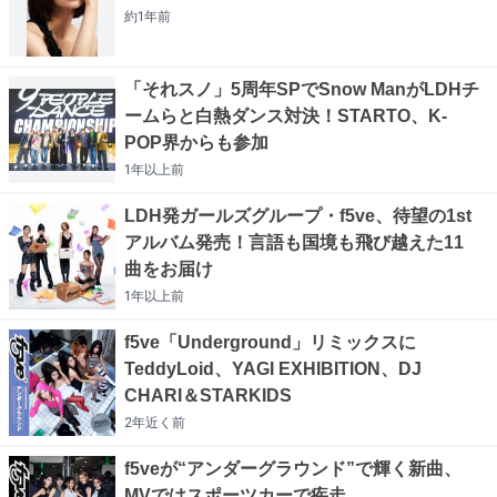
約1年
前
「それスノ」5周年SPでSnow ManがLDHチ
ームらと白熱ダンス対決！STARTO、K-
POP界からも参加
1年以上
前
LDH発ガールズグループ・f5ve、待望の1st
アルバム発売！言語も国境も飛び越えた11
曲をお届け
1年以上
前
f5ve「Underground」リミックスに
TeddyLoid、YAGI EXHIBITION、DJ
CHARI＆STARKIDS
2年近く
前
f5veが“アンダーグラウンド”で輝く新曲、
MVではスポーツカーで疾走