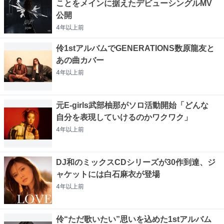
ことをメインに据えたデビューシングルMV
公開
4年以上
前
伶1stアルバムでGENERATIONS数原龍友と
あの曲カバー
4年以上
前
元E-girls武部柚那がソロ活動開始「どんな
自分を表現していけるのかワクワク」
4年以上
前
DJ和のミックスCDシリーズが30作到達、ジ
ャケットには白石麻衣が登場
4年以上
前
伶“ただ歌いたい”思いを込めた1stアルバム