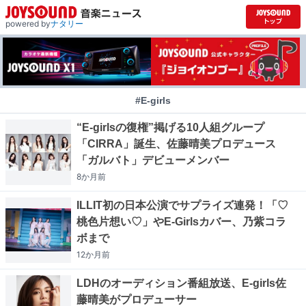
powered by
ナタリー
#E-girls
“E-girlsの復権”掲げる10人組グループ
「CIRRA」誕生、佐藤晴美プロデュース
「ガルバト」デビューメンバー
8か月
前
ILLIT初の日本公演でサプライズ連発！「♡
桃色片想い♡」やE-Girlsカバー、乃紫コラ
ボまで
12か月
前
LDHのオーディション番組放送、E-girls佐
藤晴美がプロデューサー