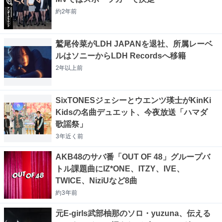
約2年
前
鷲尾伶菜がLDH JAPANを退社、所属レーベ
ルはソニーからLDH Recordsへ移籍
2年以上
前
SixTONESジェシーとウエンツ瑛士がKinKi
Kidsの名曲デュエット、今夜放送「ハマダ
歌謡祭」
3年近く
前
AKB48のサバ番「OUT OF 48」グループバ
トル課題曲にIZ*ONE、ITZY、IVE、
TWICE、NiziUなど8曲
約3年
前
元E-girls武部柚那のソロ・yuzuna、伝える