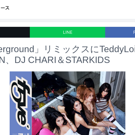
LINE
derground」リミックスにTeddyLo
ON、DJ CHARI＆STARKIDS