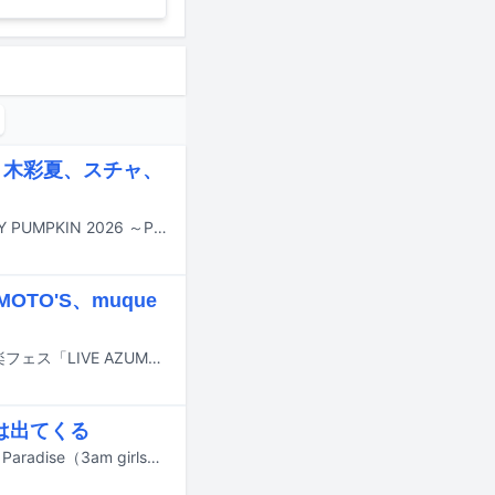
佐々木彩夏、スチャ、
10月31日に東京・サンリオピューロランドでオールナイト音楽フェス「SPOOKY PUMPKIN 2026 ～PURO ALL NIGHT HALLOWEEN PARTY～」が開催される。
OTO'S、muque
10月17日と18日に福島・あづま総合運動公園およびあづま球場で開催される音楽フェス「LIVE AZUMA 2026」の出演アーティスト第5弾が発表された。
念は出てくる
f5veと詩羽（水曜日のカンパネラ）が参加したコラボレーション楽曲「Tropical Paradise（3am girls）feat. f5ve, 詩羽」のミュージックビデオが、7月10日にYouTubeで公開された。