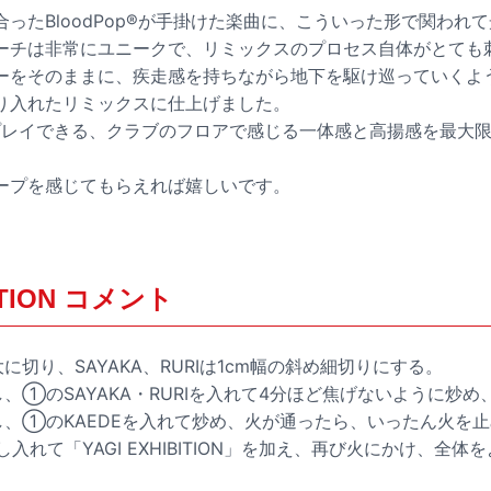
ったBloodPop®が手掛けた楽曲に、こういった形で関われ
ーチは非常にユニークで、リミックスのプロセス自体がとても
ーをそのままに、疾走感を持ちながら地下を駆け巡っていくよ
り入れたリミックスに仕上げました。
でもプレイできる、クラブのフロアで感じる一体感と高揚感を最大
。
ープを感じてもらえれば嬉しいです。
。
BITION コメント
に切り、SAYAKA、RURIは1cm幅の斜め細切りにする。
し、①のSAYAKA・RURIを入れて4分ほど焦げないように炒め、
熱し、①のKAEDEを入れて炒め、火が通ったら、いったん火を
を戻し入れて「YAGI EXHIBITION」を加え、再び火にかけ、全