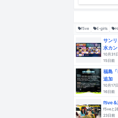
f5ve
E-girls
H
サンリ
水カン、
15日
前
福島「L
追加
16日
前
f5v
23日
前