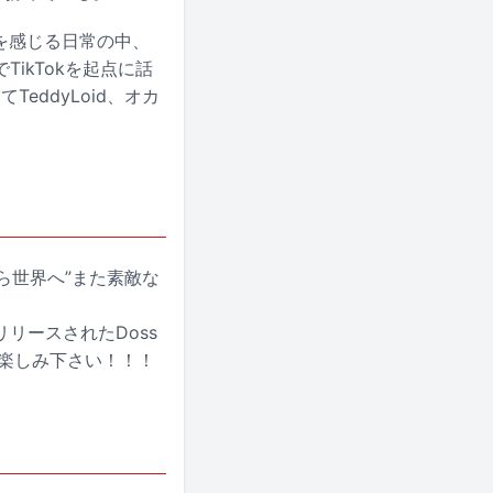
満を感じる日常の中、
ikTokを起点に話
TeddyLoid、オカ
ら世界へ”また素敵な
リースされたDoss
をお楽しみ下さい！！！