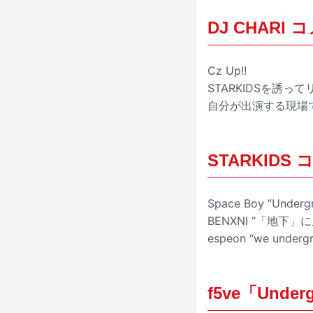
DJ CHARI
Cz Up!!
STARKIDSを誘
自分が出演する現場で
STARKIDS
Space Boy “Undergr
BENXNI “「地
espeon “we undergro
f5ve「Unde