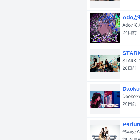
Ado
Adoが
24日
前
STA
28日
前
Dao
Daok
29日
前
Per
約1か月