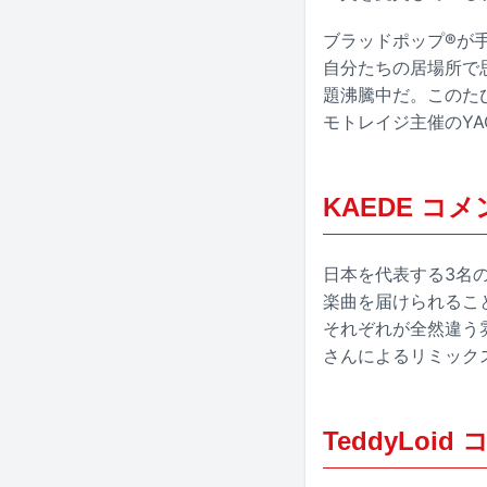
ブラッドポップ®が手
自分たちの居場所で思
題沸騰中だ。このたび配
モトレイジ主催のYAGI 
KAEDE コ
日本を代表する3名の
楽曲を届けられること
それぞれが全然違う
さんによるリミックス
TeddyLoid