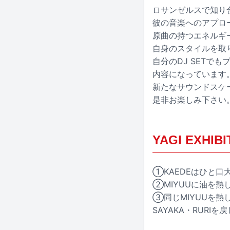
ロサンゼルスで知り合
彼の音楽へのアプロ
原曲の持つエネルギ
自身のスタイルを取
自分のDJ SET
内容になっています
新たなサウンドスケ
是非お楽しみ下さい
YAGI EXHI
①KAEDEはひと口大
②MIYUUに油を熱
③同じMIYUUを
SAYAKA・RURI