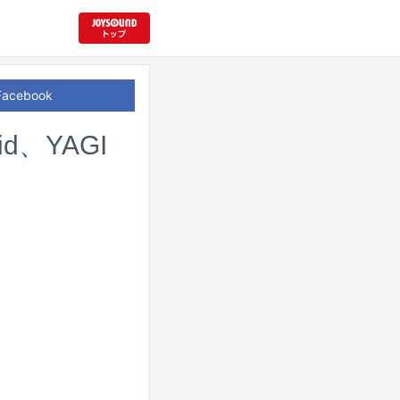
Facebook
id、YAGI