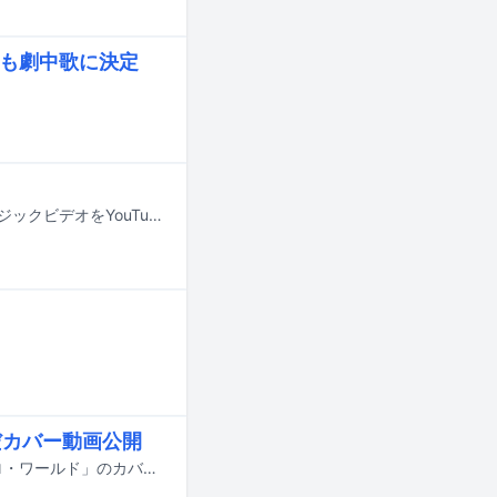
」も劇中歌に決定
STARKIDSがニューシングル「U&ME」を本日7月8日に配信リリースし、ミュージックビデオをYouTubeで公開した。
んだカバー動画公開
f5veのKAEDE、MIYUU、SAYAKAが、昨日7月1日にPerfumeの楽曲「エレクトロ・ワールド」のカバー動画をYouTubeで公開した。