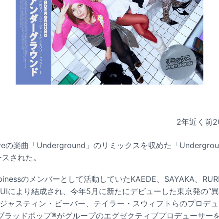
2年近く前
2
の楽曲「Underground」のリミックスを収めた「Undergroun
ースされた。
/ Happinessのメンバーとして活動していたKAEDE、SAYAKA、RU
するRUIにより結成され、今年5月に新たにデビューした東京発の
、ジャスティン・ビーバー、テイラー・スウィフトらのプロデ
ブラッドポップ®がグループのエグゼクティブプロデューサー