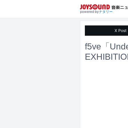
powered by
ナタリー
X Post
f5ve「Un
EXHIBITI