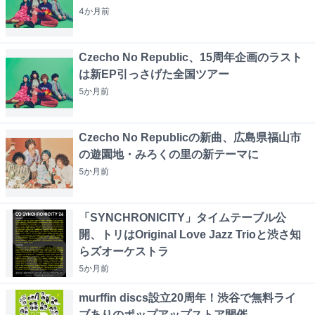
4か月
前
Czecho No Republic、15周年企画のラスト
は新EP引っさげた全国ツアー
5か月
前
Czecho No Republicの新曲、広島県福山市
の遊園地・みろくの里の新テーマに
5か月
前
「SYNCHRONICITY」タイムテーブル公
開、トリはOriginal Love Jazz Trioと渋さ知
らズオーケストラ
5か月
前
murffin discs設立20周年！渋谷で無料ライ
ブありのポップアップストア開催