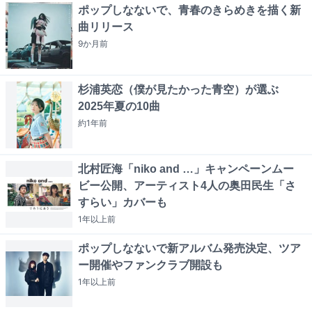
ポップしなないで、青春のきらめきを描く新
曲リリース
9か月
前
杉浦英恋（僕が見たかった青空）が選ぶ
2025年夏の10曲
約1年
前
北村匠海「niko and …」キャンペーンムー
ビー公開、アーティスト4人の奥田民生「さ
すらい」カバーも
1年以上
前
ポップしなないで新アルバム発売決定、ツア
ー開催やファンクラブ開設も
1年以上
前