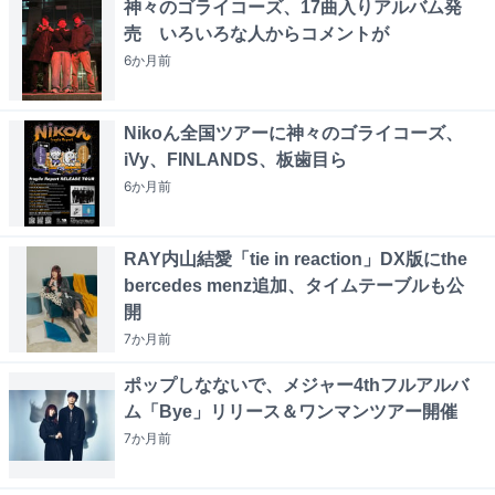
神々のゴライコーズ、17曲入りアルバム発
売 いろいろな人からコメントが
6か月
前
Nikoん全国ツアーに神々のゴライコーズ、
iVy、FINLANDS、板歯目ら
6か月
前
RAY内山結愛「tie in reaction」DX版にthe
bercedes menz追加、タイムテーブルも公
開
7か月
前
ポップしなないで、メジャー4thフルアルバ
ム「Bye」リリース＆ワンマンツアー開催
7か月
前