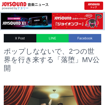
powered by
ナタリー
X Post
LINE
Facebook
ポップしなないで、2つの世
界を行き来する「落堕」MV公
開