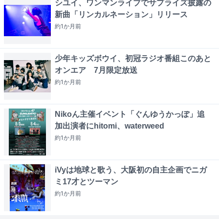
シユイ、ワンマンライブでサプライズ披露の
新曲「リンカルネーション」リリース
約1か月
前
少年キッズボウイ、初冠ラジオ番組このあと
オンエア 7月限定放送
約1か月
前
Nikoん主催イベント「ぐんゆうかっぽ」追
加出演者にhitomi、waterweed
約1か月
前
iVyは地球と歌う、大阪初の自主企画でニガ
ミ17才とツーマン
約1か月
前