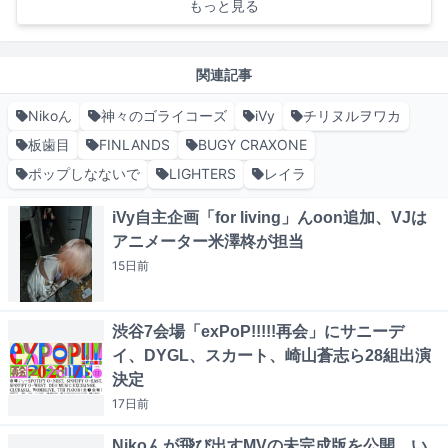
もっと見る
関連記事
Nikoん
神々のゴライコーズ
iVy
チリヌルヲワカ
板歯目
FINLANDS
BUGY CRAXONE
ポップしなないで
LIGHTERS
レイラ
iVy自主企画「for living」んoon追加、VJは
アニメーター米澤柊が担当
15日
前
渋谷7会場「exPoP!!!!!再会」にサニーデ
イ、DYGL、スカート、崎山蒼志ら28組出演
決定
17日
前
Nikoんが飛び出すMVの未完成版を公開、い