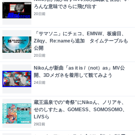
ろんな意味でさらに飛び出す
20日
前
「サマソニ」にチェコ、EMNW、板歯目、
Zilqy、Re:nameら追加 タイムテーブルも
公開
20日
前
Nikoんが新曲「as it is /（not）as」MV公
開、3Dメガネを着用して観てみよう
24日
前
蔵王温泉での“奇祭”にNikoん、ノリアキ、
せのしすたぁ、GOMESS、SOMOSOMO、
LiVSら
29日
前