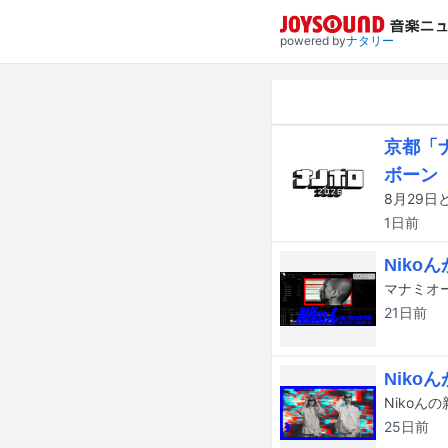
powered by
ナタリー
京都「ナ
ボーン
1日
前
Nik
21日
前
Niko
Nikoんの
25日
前