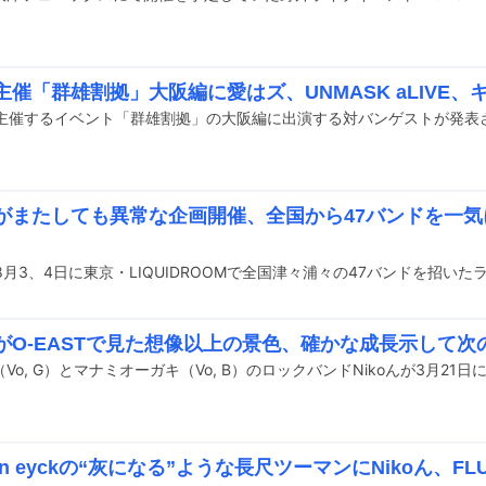
ん主催「群雄割拠」大阪編に愛はズ、UNMASK aLIVE、キ
んが主催するイベント「群雄割拠」の大阪編に出演する対バンゲストが発表
oんがまたしても異常な企画開催、全国から47バンドを一気
oんがO-EASTで見た想像以上の景色、確かな成長示して
 van eyckの“灰になる”ような長尺ツーマンにNikoん、FL