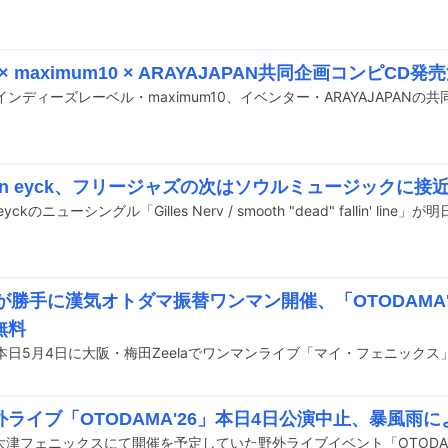
 × maximum10 × ARAYAJAPAN共同企画コンピCD発
 van eyck、フリージャズの次はソウルミュージックに接
んが勝手に漢気オトダマ振替ワンマン開催、「OTODAMA
無料
が本日5月4日に大阪・梅田Zeelaでワンマンライブ「マイ・フェニック
外ライブ「OTODAMA'26」本日4日公演中止、暴風雨