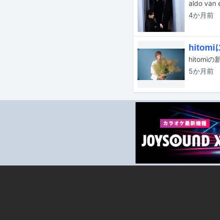
aldo 
4か月
前
hito
5か月
前