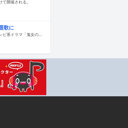
月にかけて開催される。
主題歌に
hitomiの新曲「Tokey-Dokey」が4月1日深夜放送スタートの中京テレビ・日本テレビ系ドラマ「鬼女の棲む家」の主題歌に決定した。