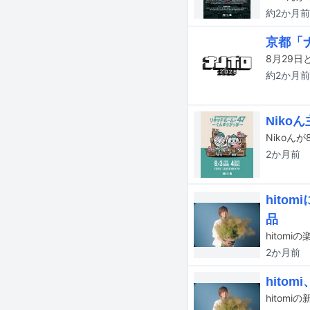
約2か月
前
京都「ナ
約2か月
前
Niko
2か月
前
hito
品
hitom
2か月
前
hito