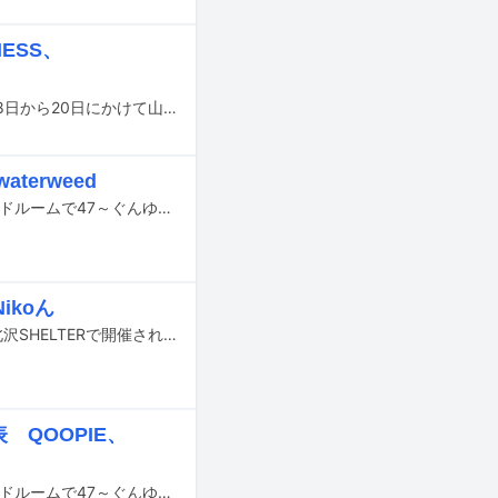
ESS、
anew（あにぅー）が主催する音楽イベント「CHIKAKARA ZAO 2026」が、7月18日から20日にかけて山形・蔵王温泉タキヤマスタヂヲとジンギスカンロッヂで開催される。
terweed
Nikoんが8月3、4日に東京・LIQUIDROOMで開催するリリースイベント「リキッドルームで47～ぐんゆうかっぽ～」に、hitomiとwaterweedがゲストアクトとして参加する。
koん
ヤスエでんじゃらすおじさんの自主企画ライブ「再逢」が、9月15日に東京・下北沢SHELTERで開催される。
 QOOPIE、
Nikoんが8月3、4日に東京・LIQUIDROOMで開催するリリースイベント「リキッドルームで47～ぐんゆうかっぽ～」の第2弾出演者が発表された。