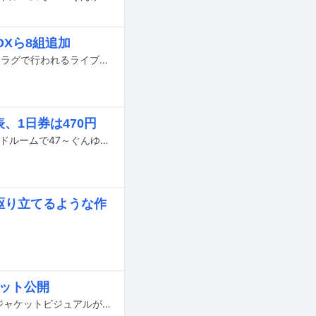
BOXら8組追加
8月29日と30日に京都・Live House nano、□□□ん家（ダレカンチ）、喫茶マドラグで行われるライブイベント「ナノボロ2026」の出演アーティスト第2弾が発表された。
、1日券は470円
Nikoんが8月3、4日に東京・LIQUIDROOMで開催するリリースイベント「リキッドルームで47～ぐんゆうかっぽ～」の第1弾出演者が発表された。
憬を駆り立てるような作
ャケット公開
hitomiの新曲「Tokey-Dokey」が5月20日に配信リリースされることが決定し、ジャケットビジュアルが公開された。