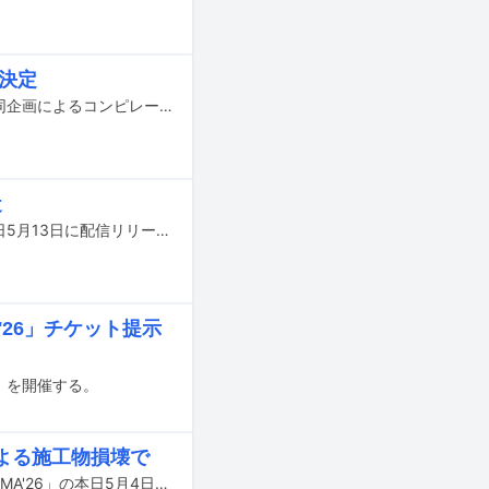
売決定
Nikoん、インディーズレーベル・maximum10、イベンター・ARAYAJAPANの共同企画によるコンピレーションCD「as it is /（not）as」が、7月8日にタワーレコード限定でリリースされる。
近
aldo van eyckのニューシングル「Gilles Nerv / smooth "dead" fallin' line」が明日5月13日に配信リリースされる。
'26」チケット提示
ス」を開催する。
による施工物損壊で
大阪・泉大津フェニックスにて開催を予定していた野外ライブイベント「OTODAMA'26」の本日5月4日公演が、昨日3日夜の暴風雨による施工物損傷の影響で開催中止となった。