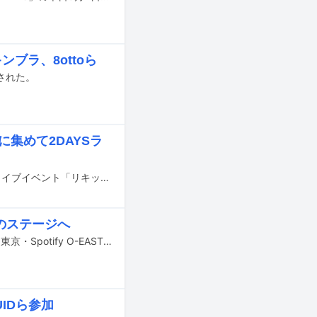
ンブラ、8ottoら
された。
に集めて2DAYSラ
Nikoんが8月3、4日に東京・LIQUIDROOMで全国津々浦々の47バンドを招いたライブイベント「リキッドルームで47～ぐんゆうかっぽ～」を開催する。
次のステージへ
オオスカ（Vo, G）とマナミオーガキ（Vo, B）のロックバンドNikoんが3月21日に東京・Spotify O-EASTでワンマンライブ「ふたり。」を開催した。
UIDら参加