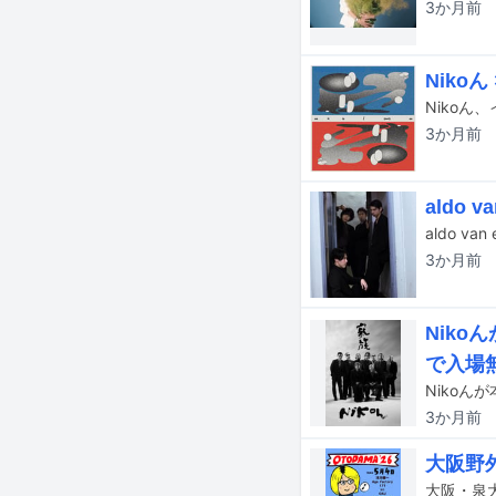
3か月
前
Nikoん
3か月
前
aldo
3か月
前
Niko
で入場
Nikoん
3か月
前
大阪野