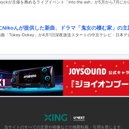
van eyckが主催を務めるライブイベント「into the ash」が5月から7
miにNikoんが提供した新曲、ドラマ「鬼女の棲む家」の
当サイトのすべての文章や画像などの無断転載・引用を禁じます。