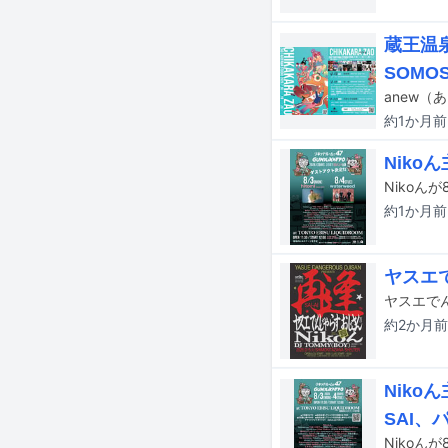
蔵王温泉
SOMO
約1か月
前
Niko
約1か月
前
ヤスエ
約2か月
前
Niko
SAI、