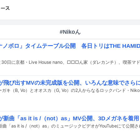
#Nikoん
ノボロ」タイムテーブル公開 各日トリはTHE HAMIDA
oんが飛び出すMVの未完成版を公開、いろんな意味でさら
んが新曲「as it is /（not）as」MV公開、3Dメガネ
新曲「as it is /（not）as」のミュージックビデオがYouTubeにて公開