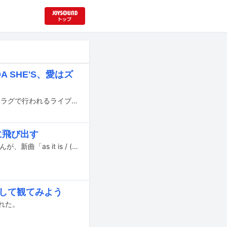
 SHE'S、愛はズ
8月29日と30日に京都・Live House nano、□□□ん家（ダレカンチ）、喫茶マドラグで行われるライブイベント「ナノボロ2026」のタイムテーブルが公開された。
に飛び出す
マナミオーガキ（B, Vo）とオオスカ（G, Vo）の2人からなるロックバンド・Nikoんが、新曲「as it is / (not) as」のミュージックビデオの“未完成版”をYouTubeで公開した。
を着用して観てみよう
された。