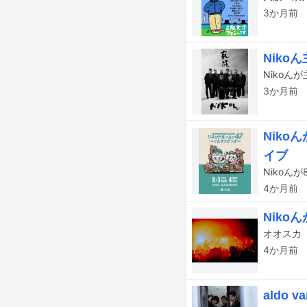
3か月
前
Niko
Niko
3か月
前
Nik
イブ
4か月
前
Nik
4か月
前
aldo