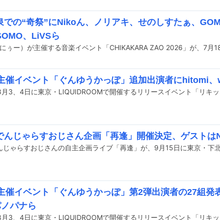
での“奇祭”にNikoん、ノリアキ、せのしすたぁ、GOM
SOMO、LiVSら
ん主催イベント「ぐんゆうかっぽ」追加出演者にhitomi、wa
でんじゃらすおじさん企画「再逢」開催決定、ゲストはNi
ん主催イベント「ぐんゆうかっぽ」第2弾出演者の27組発表
パノパナら