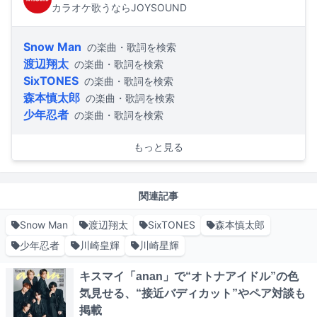
カラオケ歌うならJOYSOUND
Snow Man
の楽曲・歌詞を検索
渡辺翔太
の楽曲・歌詞を検索
SixTONES
の楽曲・歌詞を検索
森本慎太郎
の楽曲・歌詞を検索
少年忍者
の楽曲・歌詞を検索
もっと見る
関連記事
Snow Man
渡辺翔太
SixTONES
森本慎太郎
少年忍者
川崎皇輝
川崎星輝
キスマイ「anan」で“オトナアイドル”の色
気見せる、“接近バディカット”やペア対談も
掲載