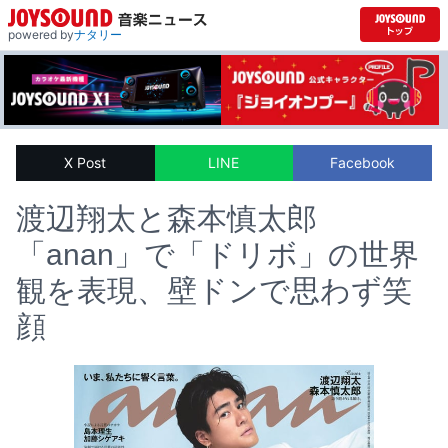
powered by
ナタリー
X Post
LINE
Facebook
渡辺翔太と森本慎太郎
「anan」で「ドリボ」の世界
観を表現、壁ドンで思わず笑
顔