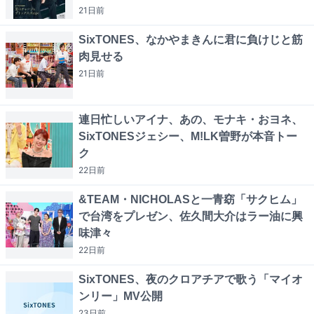
21日
前
SixTONES、なかやまきんに君に負けじと筋
肉見せる
21日
前
連日忙しいアイナ、あの、モナキ・おヨネ、
SixTONESジェシー、M!LK曽野が本音トー
ク
22日
前
&TEAM・NICHOLASと一青窈「サクヒム」
で台湾をプレゼン、佐久間大介はラー油に興
味津々
22日
前
SixTONES、夜のクロアチアで歌う「マイオ
ンリー」MV公開
23日
前