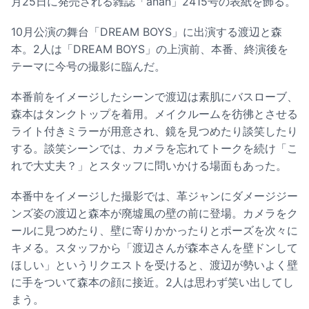
月25日に発売される雑誌「anan」2415号の表紙を飾る。
10月公演の舞台「DREAM BOYS」に出演する渡辺と森
本。2人は「DREAM BOYS」の上演前、本番、終演後を
テーマに今号の撮影に臨んだ。
本番前をイメージしたシーンで渡辺は素肌にバスローブ、
森本はタンクトップを着用。メイクルームを彷彿とさせる
ライト付きミラーが用意され、鏡を見つめたり談笑したり
する。談笑シーンでは、カメラを忘れてトークを続け「こ
れで大丈夫？」とスタッフに問いかける場面もあった。
本番中をイメージした撮影では、革ジャンにダメージジー
ンズ姿の渡辺と森本が廃墟風の壁の前に登場。カメラをク
ールに見つめたり、壁に寄りかかったりとポーズを次々に
キメる。スタッフから「渡辺さんが森本さんを壁ドンして
ほしい」というリクエストを受けると、渡辺が勢いよく壁
に手をついて森本の顔に接近。2人は思わず笑い出してし
まう。