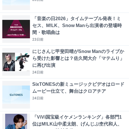
「音楽の日2026」タイムテーブル発表！ミ
セス、M!LK、Snow Manら出演者の登場時
間・歌唱曲は
23日
前
にじさんじ甲斐田晴がSnow Manのライブか
ら受けた影響とは？佐久間大介「マテムり」
に再び出演
24日
前
SixTONESの新ミュージックビデオはロード
ムービー仕立て、舞台はクロアチア
24日
前
「ViVi国宝級イケメンランキング」各部門1
位はM!LK山中柔太朗、げんじぶ杢代和人、