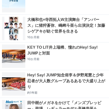
大橋和也×寺西拓人W主演舞台「アンバー
ス」に猪狩蒼弥、嶋﨑斗亜ら出演決定！加藤
シゲアキが紡ぐ世界を生きる
10か月
前
KEY TO LIT井上瑞稀、憧れのHey! Say!
JUMPと対面
10か月
前
Hey! Say! JUMP知念侑李＆伊野尾慧と少年
忍者が大人数グループあるあるで大盛り上が
り
約1年
前
田中樹がメガネをかけて「メンズプレッピ
ー」登場、レギュラーモデル高橋恭平も