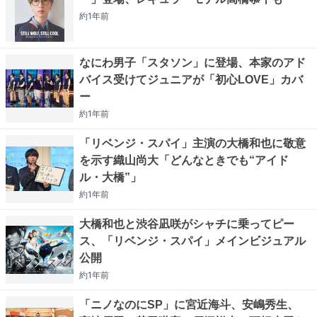
約1年
前
なにわ男子「スタソン」に登場、本家のアド
バイス受けてジュニアが「初心LOVE」カバ
ー
約1年
前
「リベンジ・スパイ」主演の大橋和也に敬意
を示す織山尚大「どんなときでも“アイド
ル・大橋”」
約1年
前
大橋和也と渋谷凪咲がシャチに乗ってピー
ス、「リベンジ・スパイ」メインビジュアル
公開
約1年
前
「ニノなのにSP」に宮近海斗、安嶋秀生、