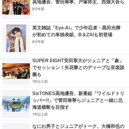
高地優吾、菅田琳寧、戸塚祥太、西畑大吾ら
約1年
前
英文雑誌「Eye-Ai」で少年忍者・黒田光輝
が初めての単独表紙、B＆ZAIも初登場
約1年
前
SUPER EIGHT安田章大がジュニアと「象」
でセッション！矢花黎とのディープな音楽談
義も
1年以上
前
SixTONES高地優吾、新番組「ワイルドトリ
ッパー!!」で菅田琳寧らジュニアと一緒に北
海道横断を目指す
1年以上
前
なにわ男子とジュニアがトーク、大橋和也の