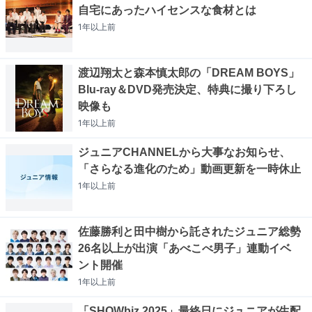
自宅にあったハイセンスな食材とは
1年以上
前
渡辺翔太と森本慎太郎の「DREAM BOYS」
Blu-ray＆DVD発売決定、特典に撮り下ろし
映像も
1年以上
前
ジュニアCHANNELから大事なお知らせ、
「さらなる進化のため」動画更新を一時休止
1年以上
前
佐藤勝利と田中樹から託されたジュニア総勢
26名以上が出演「あべこべ男子」連動イベ
ント開催
1年以上
前
「SHOWbiz 2025」最終日にジュニアが生配