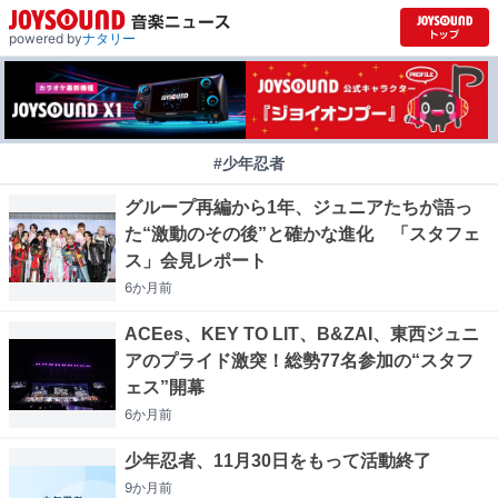
powered by
ナタリー
#少年忍者
グループ再編から1年、ジュニアたちが語っ
た“激動のその後”と確かな進化 「スタフェ
ス」会見レポート
6か月
前
ACEes、KEY TO LIT、B&ZAI、東西ジュニ
アのプライド激突！総勢77名参加の“スタフ
ェス”開幕
6か月
前
少年忍者、11月30日をもって活動終了
9か月
前