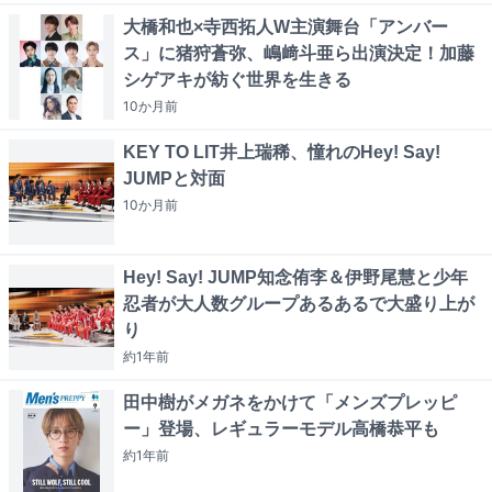
大橋和也×寺西拓人W主演舞台「アンバー
ス」に猪狩蒼弥、嶋﨑斗亜ら出演決定！加藤
シゲアキが紡ぐ世界を生きる
10か月
前
KEY TO LIT井上瑞稀、憧れのHey! Say!
JUMPと対面
10か月
前
Hey! Say! JUMP知念侑李＆伊野尾慧と少年
忍者が大人数グループあるあるで大盛り上が
り
約1年
前
田中樹がメガネをかけて「メンズプレッピ
ー」登場、レギュラーモデル高橋恭平も
約1年
前