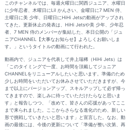
このチャンネルでは、毎週火曜日に関西ジュニア、水曜日
に少年忍者、木曜日にLil かんさい、金曜日に7 MEN 侍、
土曜日に美 少年、日曜日にHiHi Jetsの動画がアップされ
てきた。更新休止の発表は、HiHi Jetsや美 少年、少年忍
者、7 MEN 侍のメンバーが集結した、本日公開の「ジュ
ニアCHANNEL【大事なお知らせ】よろしくお願いしま
す。」というタイトルの動画にて行われた。
動画内で、ジュニアを代表して井上瑞稀（HiHi Jets）は
「このタイミングで一度、お時間を頂戴してジュニア
CHANNELをリニューアルしたいと思います。準備のため
少しお時間をいただいてお休みさせていただきますが、今
まで以上にバージョンアップ、スキルアップして必ず帰っ
てきますので、楽しみに待っていただけたらなと思いま
す」と報告しつつ、「改めて、皆さんの応援があってここ
まで来られました。ここからさらなる進化のため、新しい
形で挑戦していきたいと思います」と宣言した。なお、動
画の最後には、今後の更新について「準備が整い次第、再