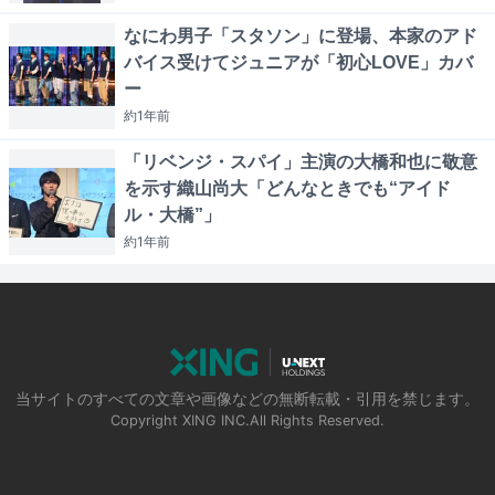
なにわ男子「スタソン」に登場、本家のアド
バイス受けてジュニアが「初心LOVE」カバ
ー
約1年
前
「リベンジ・スパイ」主演の大橋和也に敬意
を示す織山尚大「どんなときでも“アイド
ル・大橋”」
約1年
前
当サイトのすべての文章や画像などの無断転載・引用を禁じます。
Copyright XING INC.All Rights Reserved.