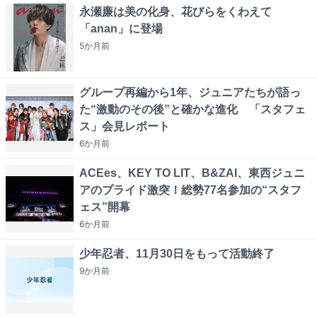
永瀬廉は美の化身、花びらをくわえて
「anan」に登場
5か月
前
グループ再編から1年、ジュニアたちが語っ
た“激動のその後”と確かな進化 「スタフェ
ス」会見レポート
6か月
前
ACEes、KEY TO LIT、B&ZAI、東西ジュニ
アのプライド激突！総勢77名参加の“スタフ
ェス”開幕
6か月
前
少年忍者、11月30日をもって活動終了
9か月
前