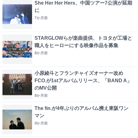
She Her Her Hers、中国ツアー7公演が延期
に
7か月
前
STARGLOWらが楽曲提供、トヨタが工場と
職人をヒーローにする映像作品を募集
8か月
前
小原綾斗とフランチャイズオーナー改め
FCO.が1stアルバムリリース、「BAND A」
のMV公開
8か月
前
The fin.が4年ぶりのアルバム携え東阪ワン
マン
9か月
前