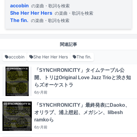
accobin
の楽曲・歌詞を検索
She Her Her Hers
の楽曲・歌詞を検索
The fin.
の楽曲・歌詞を検索
関連記事
accobin
She Her Her Hers
The fin.
「SYNCHRONICITY」タイムテーブル公
開、トリはOriginal Love Jazz Trioと渋さ知
らズオーケストラ
6か月
前
「SYNCHRONICITY」最終発表にDaoko、
オリラブ、浦上想起、メガシン、lilbesh
ramkoら
6か月
前