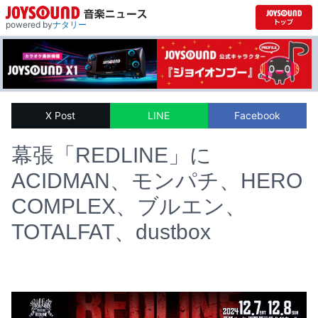
powered by
ナタリー
X Post
LINE
Facebook
幕張「REDLINE」に
ACIDMAN、モンパチ、HERO
COMPLEX、ブルエン、
TOTALFAT、dustbox