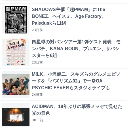
SHADOWS主催「超PMAM」にThe
BONEZ、ヘイスミ、Age Factory、
Paleduskら11組
23日
前
四星球の対バンツアー第1弾ゲスト発表 モ
ンパチ、KANA-BOON、ブルエン、サバシ
スターら6組
23日
前
M!LK、小沢健二、スキズらのグルメエピソ
ードを「バズリズム02」で一挙OA
PSYCHIC FEVERらスタジオライブも
24日
前
ACIDMAN、18年ぶりの幕張メッセで見せた
光の景色
30日
前