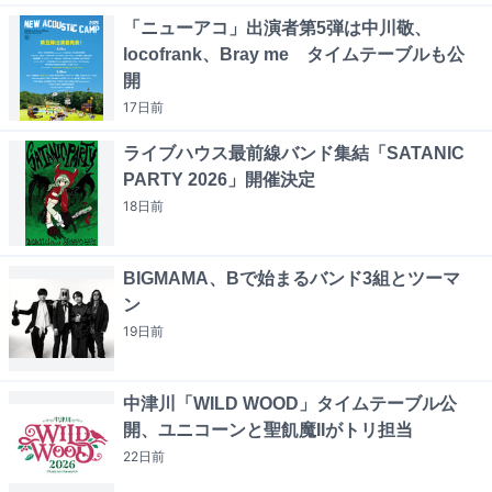
「ニューアコ」出演者第5弾は中川敬、
locofrank、Bray me タイムテーブルも公
開
17日
前
ライブハウス最前線バンド集結「SATANIC
PARTY 2026」開催決定
18日
前
BIGMAMA、Bで始まるバンド3組とツーマ
ン
19日
前
中津川「WILD WOOD」タイムテーブル公
開、ユニコーンと聖飢魔IIがトリ担当
22日
前