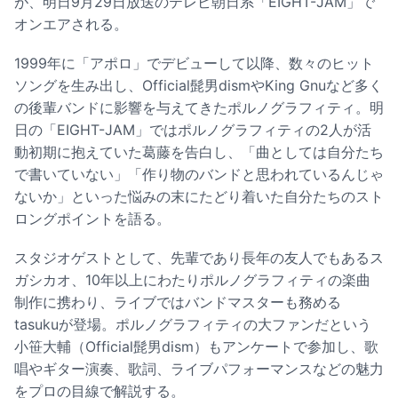
が、明日9月29日放送のテレビ朝日系「EIGHT-JAM」で
オンエアされる。
1999年に「アポロ」でデビューして以降、数々のヒット
ソングを生み出し、Official髭男dismやKing Gnuなど多く
の後輩バンドに影響を与えてきたポルノグラフィティ。明
日の「EIGHT-JAM」ではポルノグラフィティの2人が活
動初期に抱えていた葛藤を告白し、「曲としては自分たち
で書いていない」「作り物のバンドと思われているんじゃ
ないか」といった悩みの末にたどり着いた自分たちのスト
ロングポイントを語る。
スタジオゲストとして、先輩であり長年の友人でもあるス
ガシカオ、10年以上にわたりポルノグラフィティの楽曲
制作に携わり、ライブではバンドマスターも務める
tasukuが登場。ポルノグラフィティの大ファンだという
小笹大輔（Official髭男dism）もアンケートで参加し、歌
唱やギター演奏、歌詞、ライブパフォーマンスなどの魅力
をプロの目線で解説する。