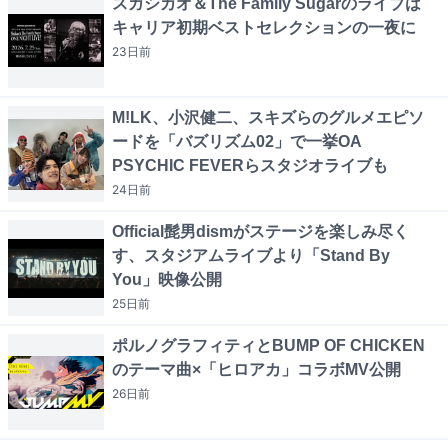
スガシカオ＆The Family Sugarのライブは
キャリア初期ベストセレクションの一夜に
23日
前
M!LK、小沢健二、スキズらのグルメエピソ
ードを「バズリズム02」で一挙OA
PSYCHIC FEVERらスタジオライブも
24日
前
Official髭男dismがステージを楽しみ尽く
す、スタジアムライブより「Stand By
You」映像公開
25日
前
ポルノグラフィティとBUMP OF CHICKEN
のテーマ曲×「ヒロアカ」コラボMV公開
26日
前