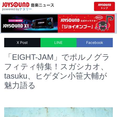
powered by
ナタリー
X Post
LINE
Facebook
「EIGHT-JAM」でポルノグラ
フィティ特集！スガシカオ、
tasuku、ヒゲダン小笹大輔が
魅力語る