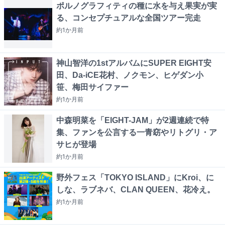
ポルノグラフィティの種に水を与え果実が実
る、コンセプチュアルな全国ツアー完走
約1か月
前
神山智洋の1stアルバムにSUPER EIGHT安
田、Da-iCE花村、ノクモン、ヒゲダン小
笹、梅田サイファー
約1か月
前
中森明菜を「EIGHT-JAM」が2週連続で特
集、ファンを公言する一青窈やリトグリ・ア
サヒが登場
約1か月
前
野外フェス「TOKYO ISLAND」にKroi、に
しな、ラブネバ、CLAN QUEEN、花冷え。
約1か月
前