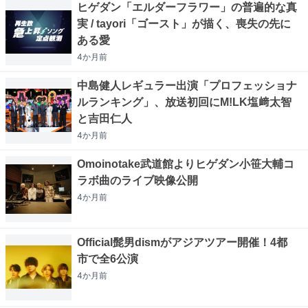
ヒゲダン「エルダーフラワー」の普遍的な真
実 / tayori「ゴースト」が描く、喪失の先に
ある愛
4か月
前
中島健人レギュラー出演「プロフェッショナ
ルランキング」、放送初回にM!LK塩﨑太智
と吉田仁人
4か月
前
Omoinotake武道館よりヒゲダン小笹大輔コ
ラボ曲のライブ映像公開
4か月
前
Official髭男dismがアジアツアー開催！4都
市で全6公演
4か月
前