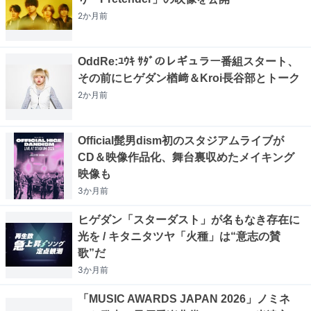
2か月
前
OddRe:ﾕｳｷ ｻﾀﾞのレギュラー番組スタート、
その前にヒゲダン楢﨑＆Kroi長谷部とトーク
2か月
前
Official髭男dism初のスタジアムライブが
CD＆映像作品化、舞台裏収めたメイキング
映像も
3か月
前
ヒゲダン「スターダスト」が名もなき存在に
光を / キタニタツヤ「火種」は“意志の賛
歌”だ
3か月
前
「MUSIC AWARDS JAPAN 2026」ノミネ