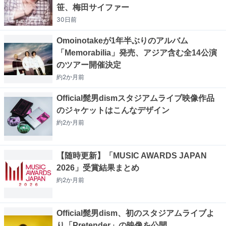
笹、梅田サイファー
30日
前
Omoinotakeが1年半ぶりのアルバム
「Memorabilia」発売、アジア含む全14公演
のツアー開催決定
約2か月
前
Official髭男dismスタジアムライブ映像作品
のジャケットはこんなデザイン
約2か月
前
【随時更新】「MUSIC AWARDS JAPAN
2026」受賞結果まとめ
約2か月
前
Official髭男dism、初のスタジアムライブよ
り「Pretender」の映像を公開