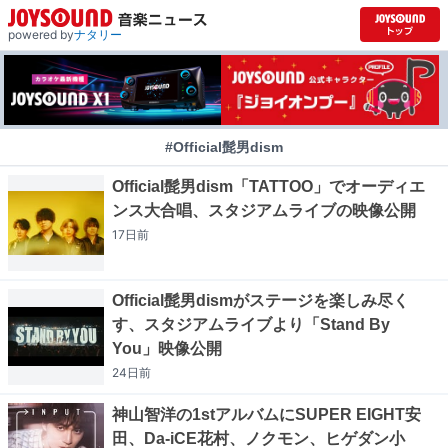
powered by
ナタリー
#Official髭男dism
Official髭男dism「TATTOO」でオーディエ
ンス大合唱、スタジアムライブの映像公開
17日
前
Official髭男dismがステージを楽しみ尽く
す、スタジアムライブより「Stand By
You」映像公開
24日
前
神山智洋の1stアルバムにSUPER EIGHT安
田、Da-iCE花村、ノクモン、ヒゲダン小