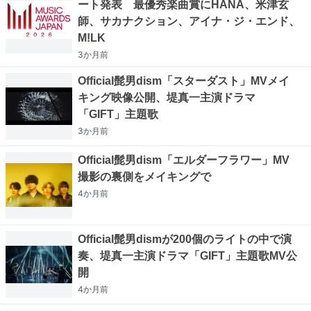
ート発表 最優秀楽曲賞にHANA、米津玄
師、サカナクション、アイナ・ジ・エンド、
M!LK
3か月
前
Official髭男dism「スターダスト」MVメイ
キング映像公開、堤真一主演ドラマ
「GIFT」主題歌
3か月
前
Official髭男dism「エルダーフラワー」MV
撮影の裏側をメイキングで
4か月
前
Official髭男dismが200個のライトの中で演
奏、堤真一主演ドラマ「GIFT」主題歌MV公
開
4か月
前