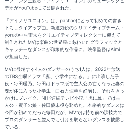
ープニング主題歌「アイノリユニオン」のミュージックビ
デオがYouTubeにて公開された。
「アイノリユニオン」は、pachaeにとって初めての書き
下ろしタイアップ曲。新進気鋭のクリエイティブチーム・
yoruの中村雷太をクリエイティブディレクターに迎えて
制作されたMVは楽曲の世界観にあわせたグラフィックと
キャッチーなダンスが印象的な作品に。映像監督はAimi
が担当した。
MVに登場する4人のダンサーのうち1人は、2022年放送
のTBS金曜ドラマ「妻、小学生になる。」に出演した子
役・毎田暖乃。毎田はドラマ版で主人公の亡くなった妻の
魂が体に入った小学生・白石万理華を好演し、それをきっ
かけにブレイク。NHK連続テレビ小説「虎に翼」では主
人公・寅子の娘・佐田優未役を務めた。本格的なダンスは
今回が初めてだった毎田だが、MVでは持ち前の演技力で
プロのダンサーと並んでも引けを取らないダンスを披露し
ている。