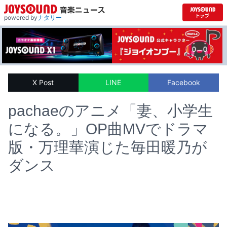
powered by
ナタリー
X Post
LINE
Facebook
pachaeのアニメ「妻、小学生
になる。」OP曲MVでドラマ
版・万理華演じた毎田暖乃が
ダンス