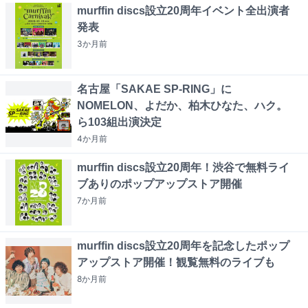
murffin discs設立20周年イベント全出演者
発表
3か月
前
名古屋「SAKAE SP-RING」に
NOMELON、よだか、柏木ひなた、ハク。
ら103組出演決定
4か月
前
murffin discs設立20周年！渋谷で無料ライ
ブありのポップアップストア開催
7か月
前
murffin discs設立20周年を記念したポップ
アップストア開催！観覧無料のライブも
8か月
前