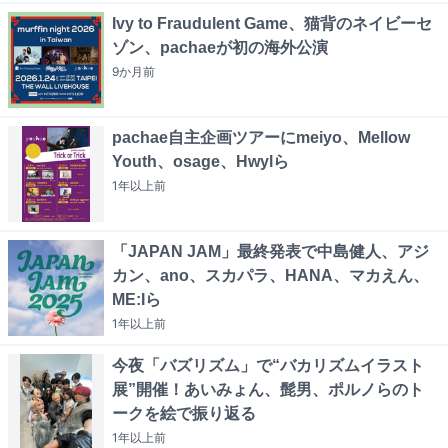
Ivy to Fraudulent Game、猫背のネイビーセ
ゾン、pachaeが初の海外公演
9か月
前
pachae自主企画ツアーにmeiyo、Mellow
Youth、osage、Hwylら
1年以上
前
「JAPAN JAM」最終発表で中島健人、アジ
カン、ano、スカパラ、HANA、マカえん、
ME:Iら
1年以上
前
今夜「バズリズム」で“バカリズムイラスト
展”開催！あいみょん、髭男、ポルノらのト
ークを絵で振り返る
1年以上
前