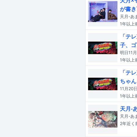
天月×
が書き
1年以上
「テレ
子、ゴ
1年以上
「テレ
ちゃん
1年以上
天月-
2年近く