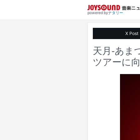
powered by
ナタリー
X Post
天月-あま
ツアーに