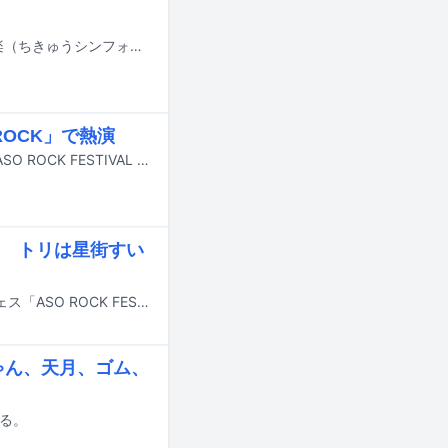
天月-あまつき-が3月1日に公開された映画「映画ドラえもん のび太の地球交響楽（ちきゅうシンフォニー）」に出演していることが発表された。
OCK」で熱演
9月30日、10月1日に熊本・熊本県野外劇場アスペクタにて野外ロックフェス「ASO ROCK FESTIVAL FIRE 2023」が開催された。
 トリは星街すい
9月30日、10月1日に熊本・熊本県野外劇場アスペクタで行われる野外ロックフェス「ASO ROCK FESTIVAL FIRE 2023（阿蘇ロックフェスティバル FIRE 2023）」の追加アーティストが発表された。
ちゃん、天月、ゴム、
れる。