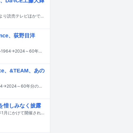
Da-iCE工藤大輝
天月-あまつき-とセンラ（浦島坂田船）によるユニット・天月×センラが2月3日より読売テレビほかで放送される連続ドラマ「キスでふさいで、バレないで。」のエンディング主題歌を担当する。
nce、荻野目洋
明日11月20日にテレビ東京系で生放送される音楽特番「テレ東音楽祭スペシャル1964→2024～60年分の名曲！実は“歌の衝撃映像”ベスト100」のタイムテーブルが公開された。
ce、&TEAM、あの
11月20日にテレビ東京系で生放送される音楽特番「テレ東音楽祭スペシャル1964→2024～60年分の名曲！実は“歌の衝撃映像”ベスト100」の出演アーティストが発表された。
を惜しみなく披露
天月-あまつき-の全国ホールツアー「ラスト・フレグランス」が12月から2025年1月にかけて開催される。