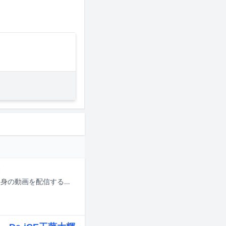
近年、海外のヒップホップシーンでは、Twitchなどのプラットフォームで自分自身の動画を配信する動画配信者（ストリーマー）が欠かせない存在となっています。日本でもVtuberをはじめとして、配信の人気はここ数年で高まっていますが、海外では音楽と配信を組み合わせた企画がエンタメとして確立されており、特にアメリカのヒップホップと配信者は強固に接続。ヒップホップメディアでは、ラッパーのニュースと並んで配信者の話題がメインで扱われており、配信そのものがメインストリームとなっています。配信というプラットフォームでの編集も予定調和もないイベントは、視聴者を熱中させ、カルチャーをともに作っていくという体験を与えます。この記事では、海外で配信の文化がいかにして盛り上がり、ヒップホップと結び付いていったかをたどりつつ、dominguapや「ラフスタ」など、日本のシーンの最前線で活躍するヒップホップ配信者も紹介します。