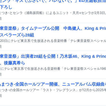
センラ「キスでふさいで、バレないで。」ED主題歌担当、
下ろし
前
東音楽祭」タイムテーブル公開 中島健人、King & Pri
スペラーズら28組
前
東音楽祭」出演者28組を公開！乃木坂46、King & Prin
、後藤真希ら
前
あまつき-全国ホールツアー開催、ニューアルバム収録曲
前