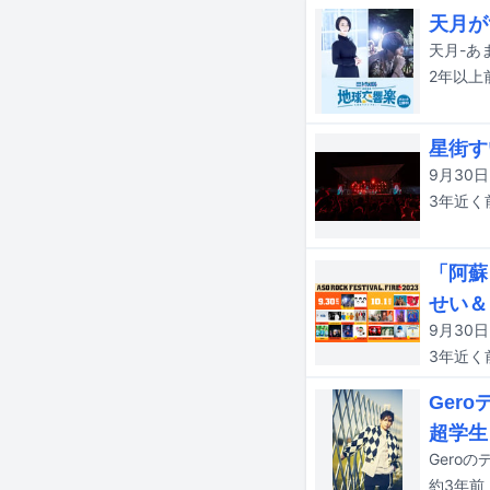
天月が
2年以上
星街す
3年近く
「阿蘇
せい＆
3年近く
Ger
超学生
Gero
約3年
前