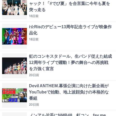
ャック！「#でび夏」を合言葉に今年も夏を
突っ走る
16日
前
i☆Risのデビュー13周年記念ライブが映像作
品化
18日
前
虹のコンキスタドール、生バンド従えた結成
12周年ライブで躍動！夢の舞台への再挑戦
を力強く宣言
20日
前
Devil ANTHEM.幕張公演に向けた新企画が
YouTubeで始動、地上波顔負けの本格的な
番組
20日
前
ノンアル片手にNMB48、虹コン、fav me、