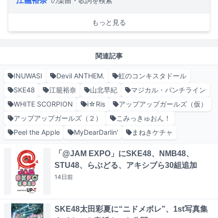
江籠裕奈
の楽曲・歌詞を検索
もっと見る
関連記事
INUWASI
Devil ANTHEM.
虹のコンキスタドール
SKE48
江籠裕奈
山北早紀
マジカル・パンチライン
WHITE SCORPION
i☆Ris
アップアップガールズ（仮）
アップアップガールズ（２）
こみっきゅおん！
Peel the Apple
MyDearDarlin'
まねきケチャ
「@JAM EXPO」にSKE48、NMB48、
STU48、らぶどる、アキシブら30組追加
14日
前
SKE48太田彩夏に“ニドメボレ”、1st写真集