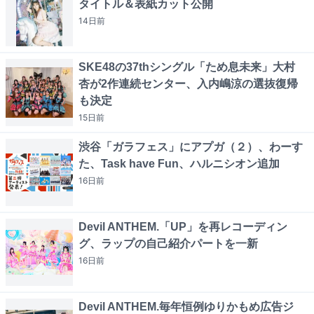
タイトル＆表紙カット公開
14日
前
SKE48の37thシングル「ため息未来」大村
杏が2作連続センター、入内嶋涼の選抜復帰
も決定
15日
前
渋谷「ガラフェス」にアプガ（２）、わーす
た、Task have Fun、ハルニシオン追加
16日
前
Devil ANTHEM.「UP」を再レコーディン
グ、ラップの自己紹介パートを一新
16日
前
Devil ANTHEM.毎年恒例ゆりかもめ広告ジ