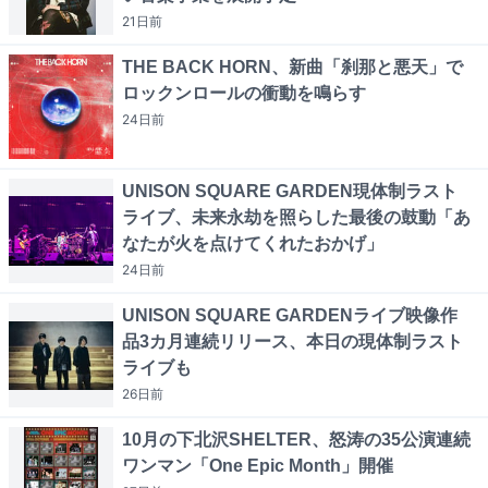
21日
前
THE BACK HORN、新曲「刹那と悪天」で
ロックンロールの衝動を鳴らす
24日
前
UNISON SQUARE GARDEN現体制ラスト
ライブ、未来永劫を照らした最後の鼓動「あ
なたが火を点けてくれたおかげ」
24日
前
UNISON SQUARE GARDENライブ映像作
品3カ月連続リリース、本日の現体制ラスト
ライブも
26日
前
10月の下北沢SHELTER、怒涛の35公演連続
ワンマン「One Epic Month」開催