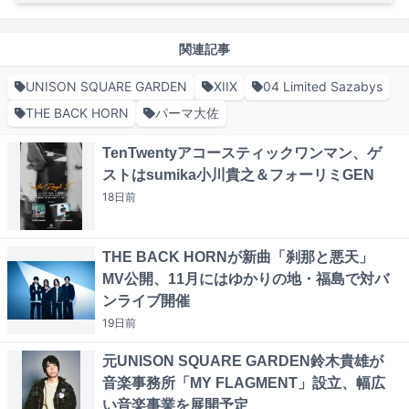
関連記事
UNISON SQUARE GARDEN
XIIX
04 Limited Sazabys
THE BACK HORN
パーマ大佐
TenTwentyアコースティックワンマン、ゲ
ストはsumika小川貴之＆フォーリミGEN
18日
前
THE BACK HORNが新曲「刹那と悪天」
MV公開、11月にはゆかりの地・福島で対バ
ンライブ開催
19日
前
元UNISON SQUARE GARDEN鈴木貴雄が
音楽事務所「MY FLAGMENT」設立、幅広
い音楽事業を展開予定