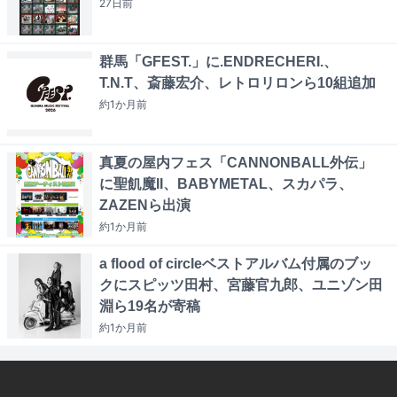
27日
前
群馬「GFEST.」に.ENDRECHERI.、
T.N.T、斎藤宏介、レトロリロンら10組追加
約1か月
前
真夏の屋内フェス「CANNONBALL外伝」
に聖飢魔II、BABYMETAL、スカパラ、
ZAZENら出演
約1か月
前
a flood of circleベストアルバム付属のブッ
クにスピッツ田村、宮藤官九郎、ユニゾン田
淵ら19名が寄稿
約1か月
前