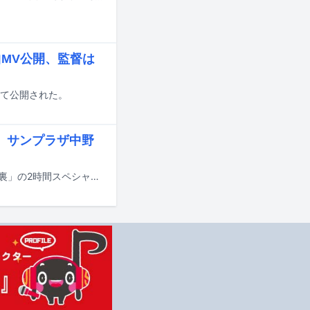
曲MV公開、監督は
にて公開された。
、サンプラザ中野
3月9日よりBS-TBSで放送される「X年後の関係者たち あのムーブメントの舞台裏」の2時間スペシャルに爆風スランプのサンプラザ中野くんとパッパラー河合、プリンセス プリンセスの富田京子、BARBEE BOYSの杏子、筋肉少女帯の大槻ケンヂ、GOBANG'Sの森若香織、PERSONZのJILLが出演。バンドブーム直撃世代の千秋が立会人として参加する。