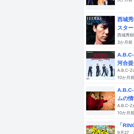
西城秀
スター
3か月
前
A.B
河合提
10か月
A.B
ムの情
10か月
「RI