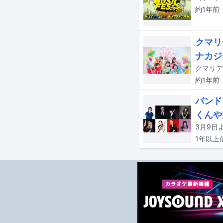
約1年
前
クマリ
ナカジ
クマリデ
約1年
前
バンド
くんや
1年以上