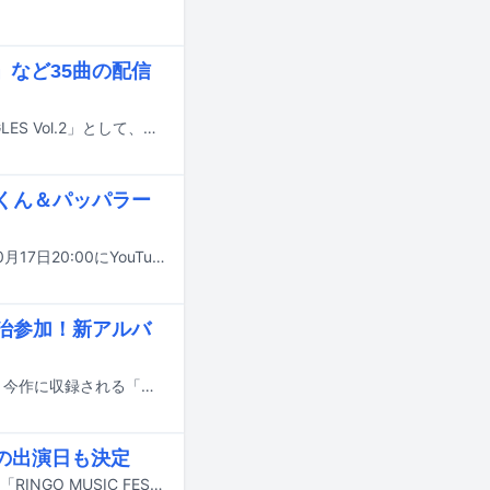
など35曲の配信
西城秀樹が1983年から1999年までに発表したシングル曲35曲が「HIDEKI SINGLES Vol.2」として、主要音楽ストリーミングサービス / ダウンロードサイトにて配信された。
野くん＆パッパラー
A.B.C-Zの新曲「鈍学塁功・DONGAKU-RUIKO」のミュージックビデオが本日10月17日20:00にYouTubeで公開される。
誠治参加！新アルバ
A.B.C-Zが10月29日にニューアルバム「CRAZY ROMANTIC!」をリリースする。今作に収録される「鈍学塁功・DONGAKU-RUIKO」が、先行シングルとして10月17日に配信リリースされることが発表された。
7組の出演日も決定
9月27、28日に青森・弘前市りんご公園で開催される入場無料の野外音楽フェス「RINGO MUSIC FES.2025」の出演者が確定した。