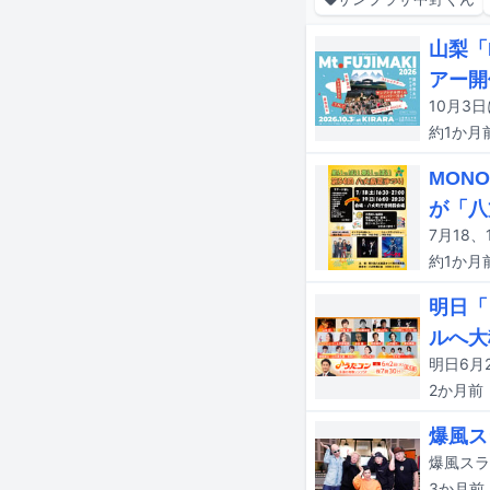
山梨「
アー開
約1か月
MON
が「八
約1か月
明日「
ルへ大
2か月
前
爆風ス
3か月
前