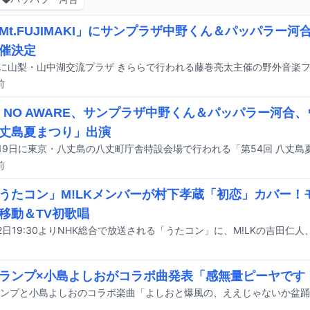
Mt.FUJIMAKI」にサンプラザ中野くん＆パッパラー
催決定
前
O NO AWARE、サンプラザ中野くん＆パッパラー河合
丈島夏まつり」出演
前
うたコン」M!LKメンバーが村下孝蔵「初恋」カバー！
移動＆TV初歌唱
ランプ×小島よしおがコラボ曲発表「感無量ピーヤです