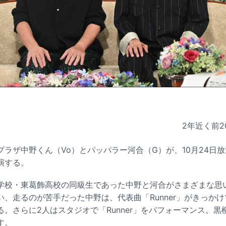
2年近く前
2
プラザ中野くん（Vo）とパッパラー河合（G）が、10月24日
演する。
学校・東葛飾高校の同級生であった中野と河合がさまざまな思
い、走るのが苦手だった中野は、代表曲「Runner」がきっか
。さらに2人はスタジオで「Runner」をパフォーマンス。
す。