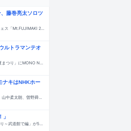
河合、藤巻亮太ソロツ
10月3日に山梨・山中湖交流プラザ きららで行われる藤巻亮太主催の野外音楽フェス「Mt.FUJIMAKI 2026」の最終出演アーティストが発表された。
、ウルトラマンテオ
7月18、19日に東京・八丈島の八丈町庁舎特設会場で行われる「第54回 八丈島夏まつり」にMONO NO AWARE、爆風スランプのサンプラザ中野くん（Vo）とパッパラー河合（G）が登場する。
モナキはNHKホー
明日6月2日19:30よりNHK総合で放送される「うたコン」に、M!LKの吉田仁人、山中柔太朗、曽野舜太の3人、モナキ、石川さゆり、ウェイウェイ・ウー、爆風スランプのサンプラザ中野くんとパッパラー河合、瀧本美織、竹島宏、平原綾香、松崎しげる、水谷豊、森田健作、森山直太朗、山内惠介、山本彩が出演する。
！」
爆風スランプと小島よしおのコラボ楽曲「よしおと爆風の、ええじゃないか盆踊り～武道館で編」が5月27日に配信リリースされる。