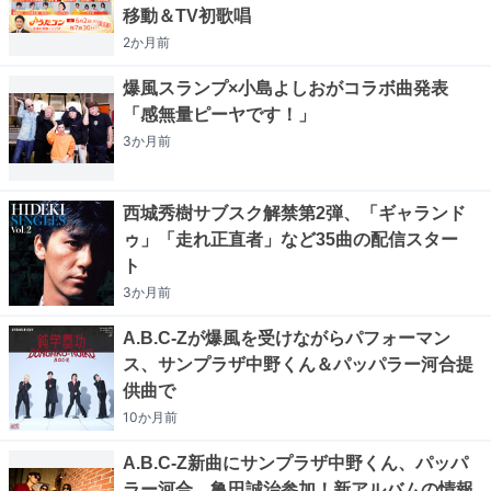
移動＆TV初歌唱
2か月
前
爆風スランプ×小島よしおがコラボ曲発表
「感無量ピーヤです！」
3か月
前
西城秀樹サブスク解禁第2弾、「ギャランド
ゥ」「走れ正直者」など35曲の配信スター
ト
3か月
前
A.B.C-Zが爆風を受けながらパフォーマン
ス、サンプラザ中野くん＆パッパラー河合提
供曲で
10か月
前
A.B.C-Z新曲にサンプラザ中野くん、パッパ
ラー河合、亀田誠治参加！新アルバムの情報