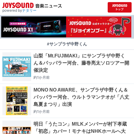
powered by
ナタリー
#サンプラザ中野くん
山梨「Mt.FUJIMAKI」にサンプラザ中野く
ん＆パッパラー河合、藤巻亮太ソロツアー開
催決定
約1か月
前
MONO NO AWARE、サンプラザ中野くん＆
パッパラー河合、ウルトラマンテオが「八丈
島夏まつり」出演
約1か月
前
明日「うたコン」M!LKメンバーが村下孝蔵
「初恋」カバー！モナキはNHKホールへ大