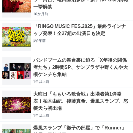
一挙解禁
10か月
前
「RINGO MUSIC FES.2025」最終ラインナ
ップ発表！全27組の出演日も決定
約1年
前
バンドブームの舞台裏に迫る「X年後の関係
者たち」2時間SP、サンプラザ中野くんや大
槻ケンヂら集結
1年以上
前
大晦日「ももいろ歌合戦」出場者第1弾発
表！柏木由紀、後藤真希、爆風スランプ、怒
髪天ら初出場
1年以上
前
爆風スランプ「徹子の部屋」で「Runner」