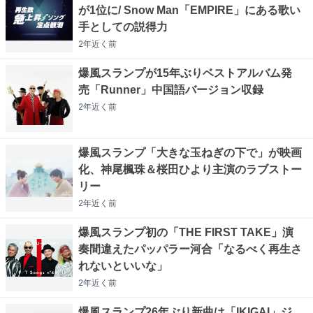
が1位に/ Snow Man「EMPIRE」にある歌い
手としての説得力
2年近く
前
爆風スランプが15年ぶりベストアルバム発
売「Runner」中国語バージョン収録
2年近く
前
爆風スランプ「大きな玉ねぎの下で」が映画
化、神尾楓珠＆桜田ひより主演のラブストー
リー
2年近く
前
爆風スランプ初の「THE FIRST TAKE」演
奏間違えたパッパラー河合「なるべく再生さ
れないといいな」
2年近く
前
爆風スランプ26年ぶり新曲は「IKIGAI」ジ