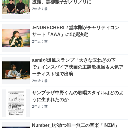
披露、黒柳徹子がノリノリに
2年近く
前
.ENDRECHERI. / 堂本剛がチャリティコン
サート「AAA」に出演決定
2年近く
前
asmiが爆風スランプ「大きな玉ねぎの下
で」インスパイア映画の主題歌担当＆人気ア
ーティスト役で出演
2年近く
前
サンプラザ中野くんの歌唱スタイルはどのよ
うに生まれたのか
2年近く
前
Number_iが放つ唯一無二の音楽「INZM」