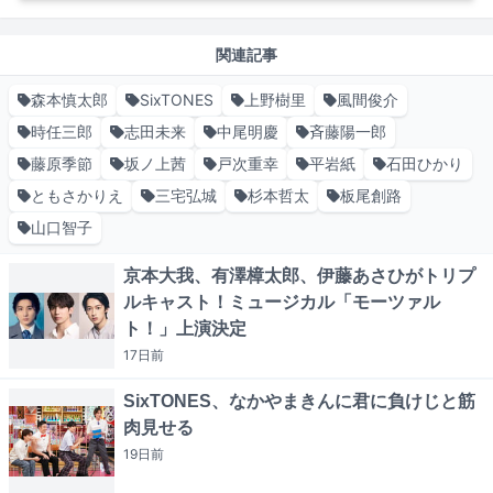
関連記事
森本慎太郎
SixTONES
上野樹里
風間俊介
時任三郎
志田未来
中尾明慶
斉藤陽一郎
藤原季節
坂ノ上茜
戸次重幸
平岩紙
石田ひかり
ともさかりえ
三宅弘城
杉本哲太
板尾創路
山口智子
京本大我、有澤樟太郎、伊藤あさひがトリプ
ルキャスト！ミュージカル「モーツァル
ト！」上演決定
17日
前
SixTONES、なかやまきんに君に負けじと筋
肉見せる
19日
前