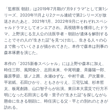
「監察医 朝顔」は2019年7月期の“月9ドラマ”として第1シ
リーズ、2020年11月より2クール連続で第2シリーズが放
送されたあと、2021年1月、2022年9月にそれぞれスペシ
ャルドラマとしてオンエアされ、高視聴率を獲得したドラ
マ。上野演じる主人公の法医学者・朝顔が遺体を解剖する
ことでその人の“生きた証”を見つけ出し、生きる人々の心
まで救っていくさまが描かれてきた。本作で森本は刑事の
森本琢磨を演じた。
本作の「2025新春スペシャル」には上野や森本に加え、
時任三郎、風間俊介、志田未来、中尾明慶、斉藤陽一郎、
藤原季節、坂ノ上茜、永瀬ゆずな、中村千歳、戸次重幸、
平岩紙、石田ひかり、ともさかりえ、三宅弘城、杉本哲
太、板尾創路、山口智子らが出演。東日本大震災で行方不
明になった石田演じる母・里子の“生きた証”を探しながら
懸命に生きる朝顔に、時任演じる父・平との別れのときが
訪れる。