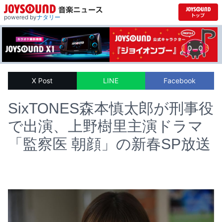
powered by
ナタリー
X Post
LINE
Facebook
SixTONES森本慎太郎が刑事役
で出演、上野樹里主演ドラマ
「監察医 朝顔」の新春SP放送