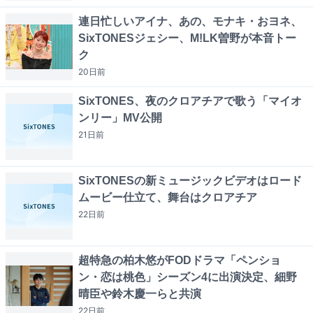
連日忙しいアイナ、あの、モナキ・おヨネ、
SixTONESジェシー、M!LK曽野が本音トー
ク
20日
前
SixTONES、夜のクロアチアで歌う「マイオ
ンリー」MV公開
21日
前
SixTONESの新ミュージックビデオはロード
ムービー仕立て、舞台はクロアチア
22日
前
超特急の柏木悠がFODドラマ「ペンショ
ン・恋は桃色」シーズン4に出演決定、細野
晴臣や鈴木慶一らと共演
22日
前