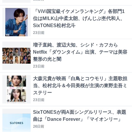
「ViVi国宝級イケメンランキング」各部門1
位はM!LK山中柔太朗、げんじぶ杢代和人、
SixTONES松村北斗
23日
前
増子直純、渡辺大知、シシド・カフカら
Netflix「ダウンタイム」出演、テーマは美容
整形の光と闇
23日
前
大森元貴が映画「白鳥とコウモリ」主題歌担
当、松村北斗＆今田美桜が主演の東野圭吾ミ
ステリー
23日
前
SixTONESが両A面シングルリリース、表題
曲は「Dance Forever」「マイオンリー」
26日
前