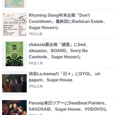
Rhyming Slang年末企画「Don't
Countdown」最終回にBarbican Estate、
Sugar Houseら
1年以上
前
clubasia新企画「瞋恚」にbed、
situasion、BOARD、Sorry No
Camisole、Sugar Houseら
2年近く
前
渋谷La.mamaの「日々」にDYGL、uri
gagarn、Sugar House
2年以上
前
Parsnip来日ツアーにDeadbeat Painters、
SAGOSAID、Sugar House、VODOVOら