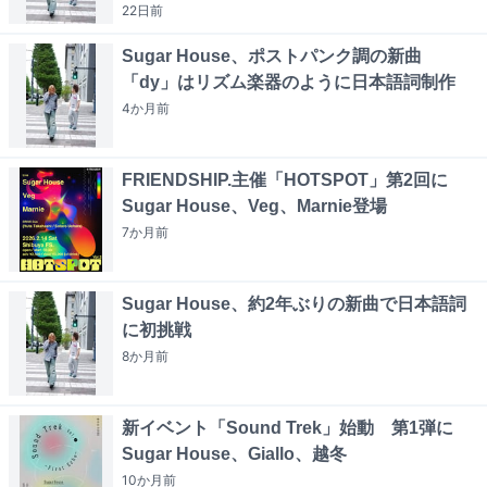
22日
前
Sugar House、ポストパンク調の新曲
「dy」はリズム楽器のように日本語詞制作
4か月
前
FRIENDSHIP.主催「HOTSPOT」第2回に
Sugar House、Veg、Marnie登場
7か月
前
Sugar House、約2年ぶりの新曲で日本語詞
に初挑戦
8か月
前
新イベント「Sound Trek」始動 第1弾に
Sugar House、Giallo、越冬
10か月
前