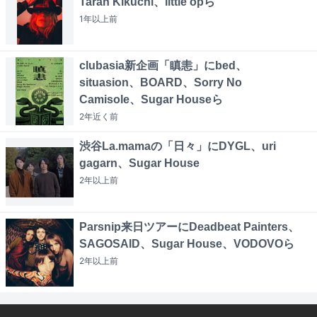
Tarah Kikuchi、little opら
1年以上
前
clubasia新企画「瞋恚」にbed、
situasion、BOARD、Sorry No
Camisole、Sugar Houseら
2年近く
前
渋谷La.mamaの「日々」にDYGL、uri
gagarn、Sugar House
2年以上
前
Parsnip来日ツアーにDeadbeat Painters、
SAGOSAID、Sugar House、VODOVOら
2年以上
前