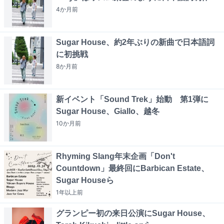
4か月
前
Sugar House、約2年ぶりの新曲で日本語詞
に初挑戦
8か月
前
新イベント「Sound Trek」始動 第1弾に
Sugar House、Giallo、越冬
10か月
前
Rhyming Slang年末企画「Don't
Countdown」最終回にBarbican Estate、
Sugar Houseら
1年以上
前
グランピー初の来日公演にSugar House、