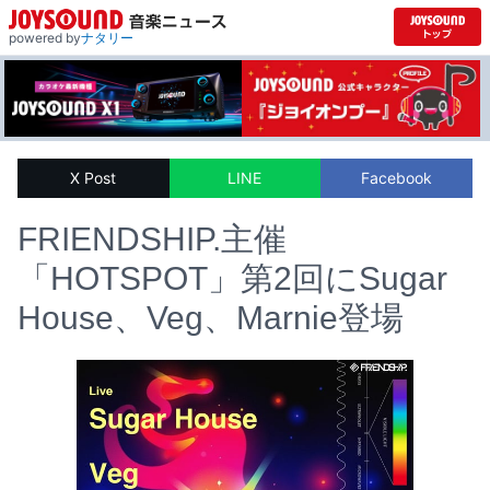
powered by
ナタリー
X Post
LINE
Facebook
FRIENDSHIP.主催
「HOTSPOT」第2回にSugar
House、Veg、Marnie登場