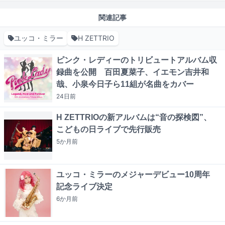
関連記事
ユッコ・ミラー
H ZETTRIO
ピンク・レディーのトリビュートアルバム収
録曲を公開 百田夏菜子、イエモン吉井和
哉、小泉今日子ら11組が名曲をカバー
24日
前
H ZETTRIOの新アルバムは“音の探検図”、
こどもの日ライブで先行販売
5か月
前
ユッコ・ミラーのメジャーデビュー10周年
記念ライブ決定
6か月
前