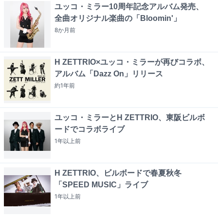
ユッコ・ミラー10周年記念アルバム発売、
全曲オリジナル楽曲の「Bloomin'」
8か月
前
H ZETTRIO×ユッコ・ミラーが再びコラボ、
アルバム「Dazz On」リリース
約1年
前
ユッコ・ミラーとH ZETTRIO、東阪ビルボ
ードでコラボライブ
1年以上
前
H ZETTRIO、ビルボードで春夏秋冬
「SPEED MUSIC」ライブ
1年以上
前