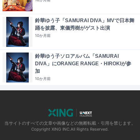
鈴華ゆう子「SAMURAI DIVA」MVで日本舞
踊を披露、東儀秀樹がゲスト出演
10か月
前
鈴華ゆう子ソロアルバム「SAMURAI
DIVA」にORANGE RANGE・HIROKIが参
加
10か月
前
当サイトのすべての文章や画像などの無断転載・引用を禁じます。
Copyright XING INC.All Rights Reserved.