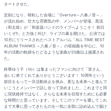
タートさせた。
定刻になり、暗転した会場に「Overture～八奏ノ音～」
が流れ始め、壮大な雰囲気の中、メンバーが登場。黒流
（和太鼓）が「和楽器バンドのライブへようこそ！ 初日
いくぞ!!」と力強く叫び、ライブの幕を開けた。公演では
10月にリリースされたベストアルバム「ALL TIME BEST
ALBUM THANKS ～八奏ノ音～」の収録曲を中心に、10
年の活動の軌跡をたどるような楽曲が20曲以上披露され
た。
鈴華ゆう子（Vo）は集まったファンに向けて「皆さん、
会いに来てくれてありがとうございます！ 10周年という
節目をもって一旦活動休止を挟み、更なる未来へと進んで
いこうとメンバーで話し合って決めました。これまでと同
じ現状維持ではなく、さらなる未来を目指すためにも必要
な時間だと思っています。そしてこのツアーを通してこれ
まで大事に思ってきたものを一気に全部に詰め込んで届け