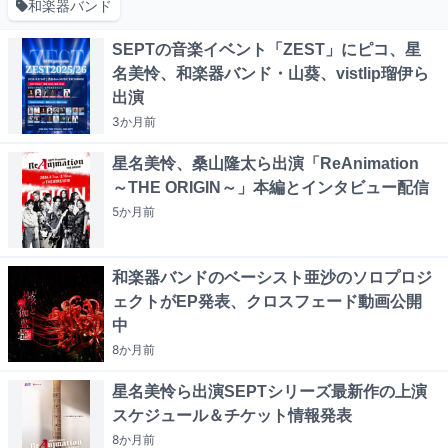
和楽器バンド
SEPTの音楽イベント「ZEST」にピコ、星
名美怜、和楽器バンド・山葵、vistlip瑠伊ら
出演
3か月
前
星名美怜、桑山隆太ら出演「ReAnimation
～THE ORIGIN～」本編とインタビュー配信
5か月
前
和楽器バンドのベーシスト亜沙のソロプロジ
ェクトがEP発表、クロスフェード動画公開
中
8か月
前
星名美怜ら出演SEPTシリーズ最新作の上演
スケジュール＆チケット情報発表
8か月
前