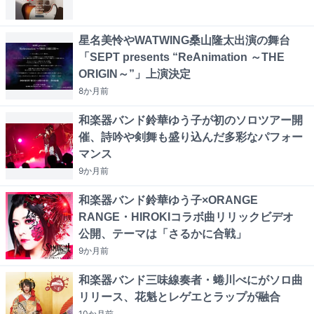
星名美怜やWATWING桑山隆太出演の舞台
「SEPT presents “ReAnimation ～THE
ORIGIN～”」上演決定
8か月
前
和楽器バンド鈴華ゆう子が初のソロツアー開
催、詩吟や剣舞も盛り込んだ多彩なパフォー
マンス
9か月
前
和楽器バンド鈴華ゆう子×ORANGE
RANGE・HIROKIコラボ曲リリックビデオ
公開、テーマは「さるかに合戦」
9か月
前
和楽器バンド三味線奏者・蜷川べにがソロ曲
リリース、花魁とレゲエとラップが融合
10か月
前