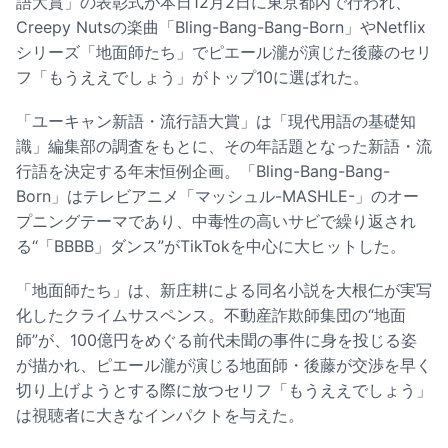
語大賞」の表彰式が本日12月2日に東京都内で行われ、
Creepy Nutsの楽曲「Bling-Bang-Bang-Born」やNetflix
シリーズ「地面師たち」でピエール瀧が演じた後藤のセリ
フ「もうええでしょう」がトップ10に選ばれた。
「ユーキャン新語・流行語大賞」は「現代用語の基礎知
識」編集部の調査をもとに、その年話題となった新語・流
行語を決定する年末恒例企画。「Bling-Bang-Bang-
Born」はテレビアニメ「マッシュル-MASHLE-」のオー
プニングテーマであり、中毒性の高いサビで繰り返され
る“「BBBB」ダンス”がTikTokを中心に大ヒットした。
「地面師たち」は、新庄耕による同名小説を大根仁が実写
化したクライムサスペンス。不動産詐欺師集団の“地面
師”が、100億円をめぐる前代未聞の事件に身を投じる姿
が描かれ、ピエール瀧が演じる地面師・後藤が交渉を早く
切り上げようとする際に放つセリフ「もうええでしょう」
は視聴者に大きなインパクトを与えた。