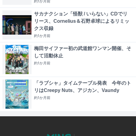
約1か月
前
サカナクション「怪獣 / いらない」CDでリ
リース、Cornelius＆石野卓球によるリミッ
クス収録
約1か月
前
梅田サイファー初の武道館ワンマン開催、そ
して活動休止
約1か月
前
「ラブシャ」タイムテーブル発表 今年のト
リはCreepy Nuts、アジカン、Vaundy
約1か月
前