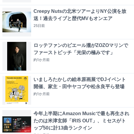
Creepy Nutsの北米ツアーよりNY公演を放
送！過去ライブと歴代MVもオンエア
25日
前
ロッテファンのピエール瀧がZOZOマリンで
ファーストピッチ「光栄の極みです」
約1か月
前
いましろたかしの絵本原画展でDJイベント
開催、家主・田中ヤコブや松永良平ら登場
約1か月
前
今年上半期にAmazon Musicで最も再生され
たのは米津玄師「IRIS OUT」、ミセスがト
ップ50に計13曲ランクイン