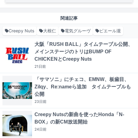
関連記事
Creepy Nuts
大根仁
電気グルーヴ
ピエール瀧
大阪「RUSH BALL」タイムテーブル公開、
メインステージのトリはBUMP OF
CHICKENとCreepy Nuts
21日
前
「サマソニ」にチェコ、EMNW、板歯目、
Zilqy、Re:nameら追加 タイムテーブルも
公開
23日
前
Creepy Nutsの新曲を使ったHonda「N-
BOX」の新CM放送開始
24日
前