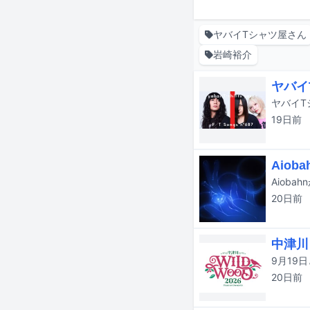
ヤバイTシャツ屋さん
岩崎裕介
ヤバイ
19日
前
Aiob
20日
前
中津川
20日
前