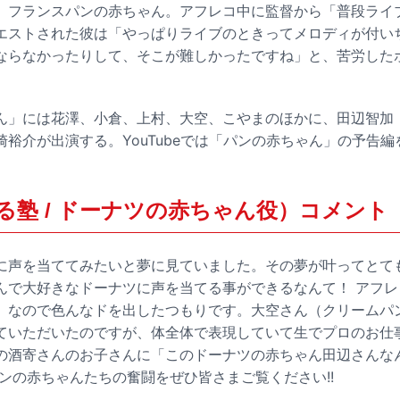
、フランスパンの赤ちゃん。アフレコ中に監督から「普段ライ
エストされた彼は「やっぱりライブのときってメロディが付い
ならなかったりして、そこが難しかったですね」と、苦労した
ん」には花澤、小倉、上村、大空、こやまのほかに、田辺智加
裕介が出演する。YouTubeでは「パンの赤ちゃん」の予告編
る塾 / ドーナツの赤ちゃん役）コメント
に声を当ててみたいと夢に見ていました。その夢が叶ってとて
んで大好きなドーナツに声を当てる事ができるなんて！ アフ
」なので色んなドを出したつもりです。大空さん（クリームパ
ていただいたのですが、体全体で表現していて生でプロのお仕
の酒寄さんのお子さんに「このドーナツの赤ちゃん田辺さんな
ンの赤ちゃんたちの奮闘をぜひ皆さまご覧ください!!