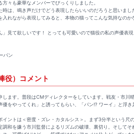
る方々も豪華なメンバーでびっくりしました。
た時は、鳴き声だけでどう表現したらいいのだろうと思いまし
を入れながら表現してみると、本物の猫ってこんな気持なのか
ん」見て欲しいです！ とっても可愛いので猫役の私の声優表
レーパン
棒役）コメント
申します。普段はCMディレクターをしています。戦友・市川
声優をやってくれ」と誘ってもらい、「パン!? ワーイ」と浮き
ポイントは＜密度・ズレ・カタルシス＞。まず3分半という尺
定調和を嫌う市川監督によるリズムの破壊、裏切り。そしてそ