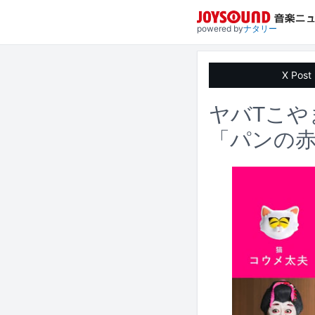
powered by
ナタリー
X Post
ヤバTこや
「パンの