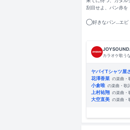
果てに待つ、カタル
刮目せよ、パン赤を
◯好きなパン...エピ
JOYSOUND
カラオケ歌うな
ヤバイTシャツ屋
花澤香菜
の楽曲・
小倉唯
の楽曲・歌
上村祐翔
の楽曲・
大空直美
の楽曲・