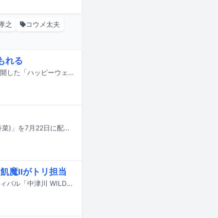
孝之
コウメ太夫
もれる
ヤバイTシャツ屋さんが7月17日にYouTubeチャンネル「THE FIRST TAKE」で公開した「ハッピーウェディング前ソング」のパフォーマンス映像が公開からわずか1日あまりで100万回再生を突破。ヤバイTシャツ屋さんのコメントが到着した。
Aiobahnが花澤香菜をゲストボーカルに迎えた新曲「fade into blue (feat. 花澤香菜)」を7月22日に配信リリースする。
飢魔IIがトリ担当
9月19日と20日に岐阜・中津川公園内特設ステージで行われる野外音楽フェスティバル「中津川 WILD WOOD 2026」のタイムテーブルが公開された。