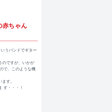
の赤ちゃん
というバンドでギター
うのですが、いかが
たので、このような機
います。
 す・・・！