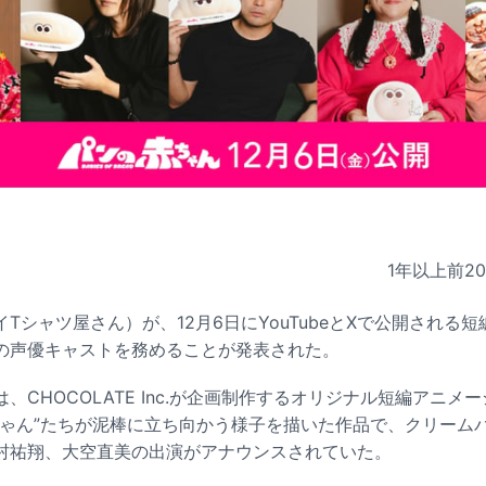
1年以上前
2
Tシャツ屋さん）が、12月6日にYouTubeとXで公開される
の声優キャストを務めることが発表された。
、CHOCOLATE Inc.が企画制作するオリジナル短編アニメ
ちゃん”たちが泥棒に立ち向かう様子を描いた作品で、クリーム
村祐翔、大空直美の出演がアナウンスされていた。