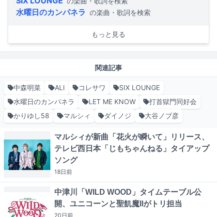
SIX LOUNGE
の楽曲・歌詞を検索
水曜日のカンパネラ
の楽曲・歌詞を検索
もっと見る
関連記事
中森明菜
ALI
コレサワ
SIX LOUNGE
水曜日のカンパネラ
LET ME KNOW
打首獄門同好会
かりゆし58
マルシィ
ダイノジ
大谷ノブ彦
マルシィが新曲「花火が瞬いて」リリース、
テレビ西日本「じもちゃんねる」タイアップ
ソング
18日
前
中津川「WILD WOOD」タイムテーブル公
開、ユニコーンと聖飢魔IIがトリ担当
20日
前