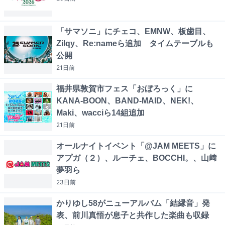
「サマソニ」にチェコ、EMNW、板歯目、
Zilqy、Re:nameら追加 タイムテーブルも
公開
21日
前
福井県敦賀市フェス「おぼろっく」に
KANA-BOON、BAND-MAID、NEK!、
Maki、wacciら14組追加
21日
前
オールナイトイベント「@JAM MEETS」に
アプガ（２）、ルーチェ、BOCCHI。、山﨑
夢羽ら
23日
前
かりゆし58がニューアルバム「結縁音」発
表、前川真悟が息子と共作した楽曲も収録