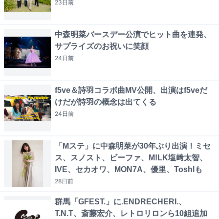
23日
前
中森明菜バースデー公演でヒット曲を連発、
サプライズのお祝いに笑顔
24日
前
f5ve＆詩羽コラボ曲MV公開、出演はf5veだ
けだが詩羽の概念は出てくる
24日
前
「Mステ」に中森明菜が30年ぶり出演！ミセ
ス、スノスト、ビーファ、M!LK塩﨑太智、
IVE、セカオワ、MON7A、優里、Toshlも
28日
前
群馬「GFEST.」に.ENDRECHERI.、
T.N.T、斎藤宏介、レトロリロンら10組追加