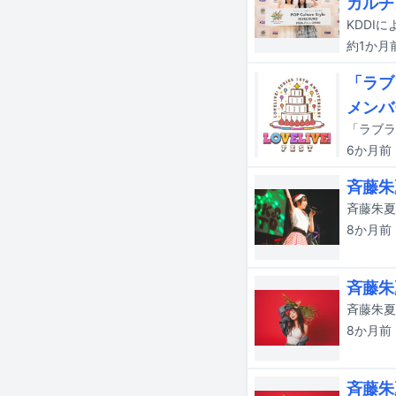
カルチ
約1か月
「ラブ
メンバ
6か月
前
斉藤朱
8か月
前
斉藤朱
8か月
前
斉藤朱