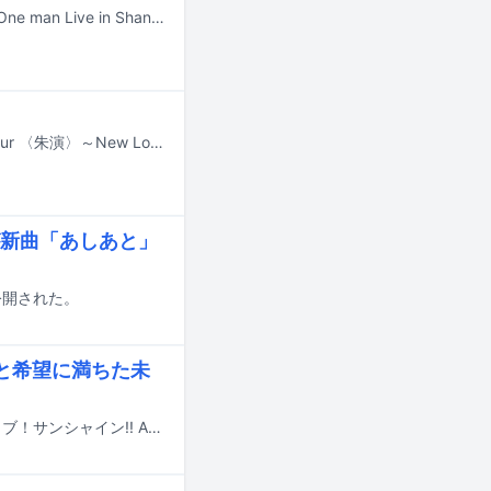
12月6日に中国・上海で開催予定だった、斉藤朱夏のワンマンライブ「斉藤朱夏One man Live in Shanghai ～青春→朱夏～」の中止が発表された。
斉藤朱夏が12月から2026年2月にかけてワンマンツアー「斉藤朱夏 One man Tour 〈朱演〉～New Look～」を開催する。
新曲「あしあと」
公開された。
跡と希望に満ちた未
Aqoursが6月21日、22日に埼玉・ベルーナドームでフィナーレライブ「ラブライブ！サンシャイン!! Aqours Finale LoveLive! ～永久stage～」を開催した。この記事では昨日22日に行われた公演の模様をレポートする。