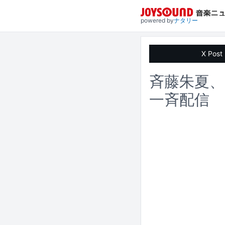
powered by
ナタリー
X Post
斉藤朱夏、
一斉配信