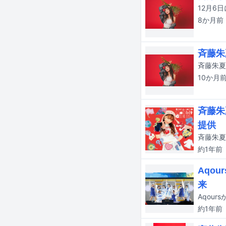
8か月
前
斉藤朱
10か月
斉藤朱
提供
斉藤朱夏
約1年
前
Aqo
来
約1年
前