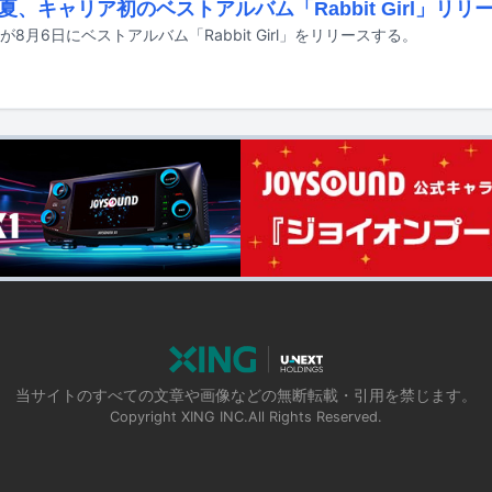
夏、キャリア初のベストアルバム「Rabbit Girl」リリ
が8月6日にベストアルバム「Rabbit Girl」をリリースする。
当サイトのすべての文章や画像などの無断転載・引用を禁じます。
Copyright XING INC.All Rights Reserved.