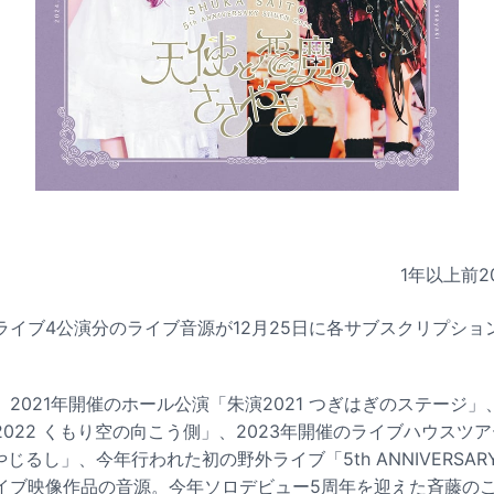
1年以上前
2
ライブ4公演分のライブ音源が12月25日に各サブスクリプショ
2021年開催のホール公演「朱演2021 つぎはぎのステージ」
22 くもり空の向こう側」、2023年開催のライブハウスツアー「
のやじるし」、今年行われた初の野外ライブ「5th ANNIVERSAR
イブ映像作品の音源。今年ソロデビュー5周年を迎えた斉藤の