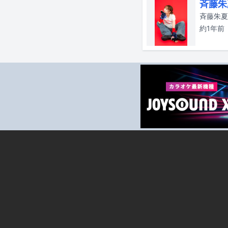
斉藤朱
斉藤朱夏
約1年
前