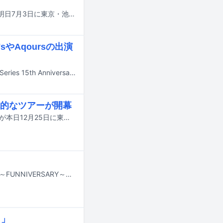
KDDIによるポップカルチャー体験施設「POP Culture Style IKEBUKURO」が、明日7月3日に東京・池袋のau Style IKEBUKURO 2階にオープンする。これに先駆け、本日7月2日に同施設でオープニングイベントが開催された。
やAqoursの出演
「ラブライブ！」シリーズの誕生15周年を記念したライブイベント「LoveLive! Series 15th Anniversary ラブライブ！フェス」の詳細が決定。11月14、15日に愛知・バンテリンドーム ナゴヤで開催される。
的なツアーが開幕
斉藤朱夏のワンマンツアー「斉藤朱夏 One man Tour 〈朱演〉～New Look～」が本日12月25日に東京・日本橋三井ホールで開幕した。昼夜2部制のうち、この記事では昼公演の模様をレポートする。
斉藤朱夏が6月から8月にかけてバースデーツアー「斉藤朱夏Birthday Tour 朱演～FUNNIVERSARY～」を開催する。
り」