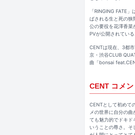
「RINGING FA
ばされる生と死の狭
公の要役を花澤香菜が
PVが公開されてい
CENTは現在、3都市を
京・渋谷CLUB Q
曲「bonsai fe
CENT コメ
CENTとして初めて
メの世界に自分の曲
ても魅力的でドキド
いうことの尊さ。そ
が人間にとってとて