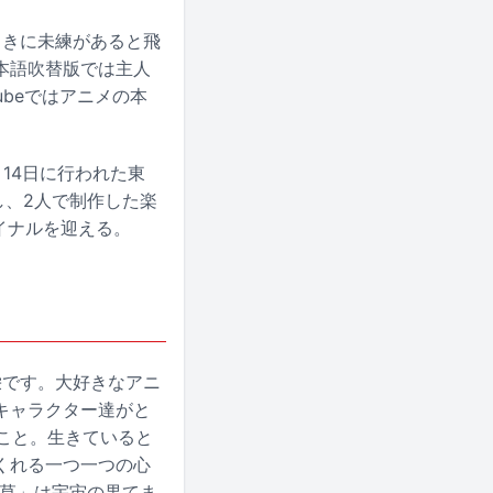
えたときに未練があると飛
本語吹替版では主人
ubeではアニメの本
2月14日に行われた東
し、2人で制作した楽
ファイナルを迎える。
光栄です。大好きなアニ
キャラクター達がと
こと。生きていると
くれる一つ一つの心
日草」は宇宙の果てま