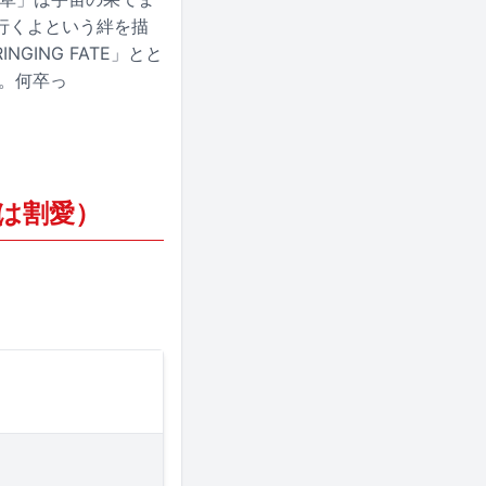
行くよという絆を描
ING FATE」とと
。何卒っ
終了分は割愛）