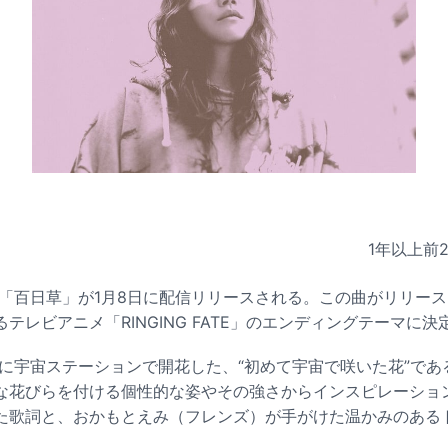
1年以上前
グル「百日草」が1月8日に配信リリースされる。この曲がリリー
テレビアニメ「RINGING FATE」のエンディングテーマに決
年に宇宙ステーションで開花した、“初めて宇宙で咲いた花”で
な花びらを付ける個性的な姿やその強さからインスピレーショ
た歌詞と、おかもとえみ（フレンズ）が手がけた温かみのある