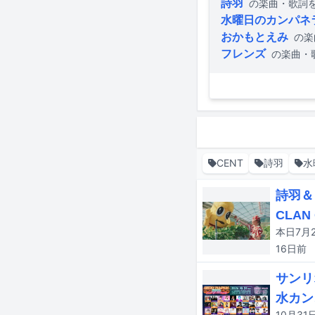
詩羽
の楽曲・歌詞
水曜日のカンパネ
おかもとえみ
の楽
フレンズ
の楽曲・
CENT
詩羽
水
詩羽＆
CLAN
16日
前
サンリ
水カン、