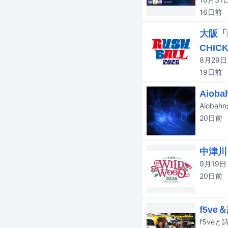
16日
前
大阪「
CHICK
19日
前
Aiob
20日
前
中津川
20日
前
f5v