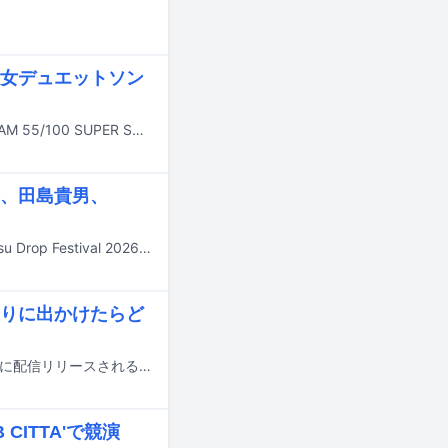
女デュエットソン
日本クラウン内のレーベル・PANAMの設立55周年を記念したカバー企画「PANAM 55/100 SUPER SONG COVERS」の第9弾として、山寺宏一と花澤香菜がかぐや姫の代表曲「赤ちょうちん」をカバー。本日7月8日に配信リリースされた。
、田島貴男、
9月26日と27日に佐賀・虹の松原海水浴場 東の浜で行われる野外フェス「Karatsu Drop Festival 2026」の出演アーティスト第3弾が発表された。
りに出かけたらど
水曜日のカンパネラの新曲「いちご Got it（feat. ピーナッツくん）」が7月22日に配信リリースされる。
CITTA'で競演