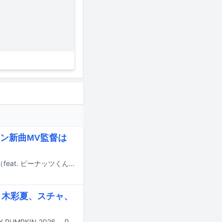
ン新曲MV監督は
本日7月22日に配信リリースされた、水曜日のカンパネラの新曲「いちご Got it（feat. ピーナッツくん）」のミュージックビデオがYouTubeで公開された。
佐々木彩夏、スチャ、
10月31日に東京・サンリオピューロランドでオールナイト音楽フェス「SPOOKY PUMPKIN 2026 ～PURO ALL NIGHT HALLOWEEN PARTY～」が開催される。