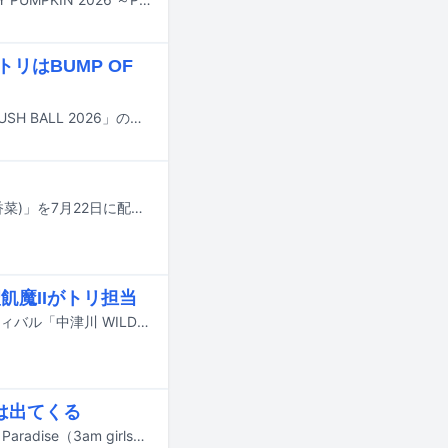
リはBUMP OF
8月29日と30日に大阪・泉大津フェニックスで行われる野外ライブイベント「RUSH BALL 2026」のタイムテーブルが公開された。
Aiobahnが花澤香菜をゲストボーカルに迎えた新曲「fade into blue (feat. 花澤香菜)」を7月22日に配信リリースする。
飢魔IIがトリ担当
9月19日と20日に岐阜・中津川公園内特設ステージで行われる野外音楽フェスティバル「中津川 WILD WOOD 2026」のタイムテーブルが公開された。
念は出てくる
f5veと詩羽（水曜日のカンパネラ）が参加したコラボレーション楽曲「Tropical Paradise（3am girls）feat. f5ve, 詩羽」のミュージックビデオが、7月10日にYouTubeで公開された。