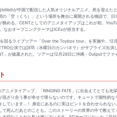
TE」はbilibiliが中国で配信した人気オリジナルアニメ。死を迎
間の「空（くう）」という場所を舞台に展開される物語で、日
務める。CENTとしてのアニメタイアップはこれが初。YouT
る。なお
オープニングテーマはICExが担当する
。
回るライブツアー「Over the Toybox tour」を実施中。1
UATTRO公演では詩羽（水曜日のカンパネラ）がサプライズ出演
at.CENT」が披露された。ツアーは12月28日に沖縄・Outputで
ント
のアニメタイアップ、「RINGING FATE」に出会えてとても
が混ざり合う事が幸せで堪らないのです。キュートで個性的な
キしています…！ 身近にあるのに実はピントを合わせられない
して死んだあとのことも。このストーリーの世界の中で教えて
も大切なことだと私は感じています。EDテーマになった「百