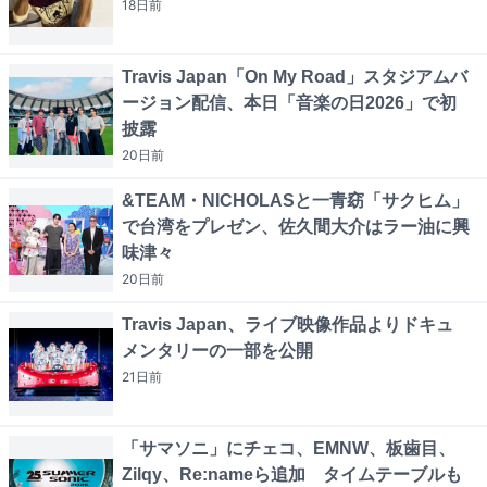
18日
前
Travis Japan「On My Road」スタジアムバ
ージョン配信、本日「音楽の日2026」で初
披露
20日
前
&TEAM・NICHOLASと一青窈「サクヒム」
で台湾をプレゼン、佐久間大介はラー油に興
味津々
20日
前
Travis Japan、ライブ映像作品よりドキュ
メンタリーの一部を公開
21日
前
「サマソニ」にチェコ、EMNW、板歯目、
Zilqy、Re:nameら追加 タイムテーブルも