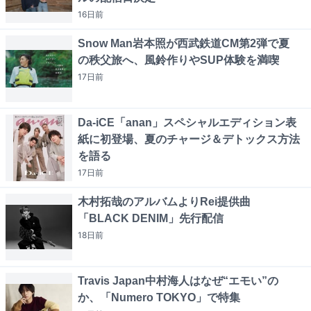
16日
前
Snow Man岩本照が西武鉄道CM第2弾で夏
の秩父旅へ、風鈴作りやSUP体験を満喫
17日
前
Da-iCE「anan」スペシャルエディション表
紙に初登場、夏のチャージ＆デトックス方法
を語る
17日
前
木村拓哉のアルバムよりRei提供曲
「BLACK DENIM」先行配信
18日
前
Travis Japan中村海人はなぜ“エモい”の
か、「Numero TOKYO」で特集