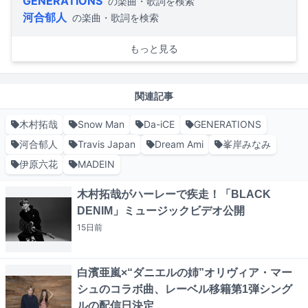
GENERATIONS
の楽曲・歌詞を検索
河合郁人
の楽曲・歌詞を検索
もっと見る
関連記事
木村拓哉
Snow Man
Da-iCE
GENERATIONS
河合郁人
Travis Japan
Dream Ami
峯岸みなみ
伊原六花
MADEIN
木村拓哉がハーレーで疾走！「BLACK
DENIM」ミュージックビデオ公開
15日
前
白濱亜嵐×“ダニエルの姉”オリヴィア・マー
シュのコラボ曲、レーベル移籍第1弾シング
ルの配信日決定