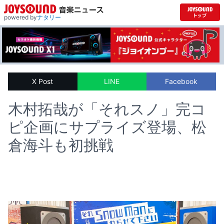
powered by
ナタリー
X Post
LINE
Facebook
木村拓哉が「それスノ」完コ
ピ企画にサプライズ登場、松
倉海斗も初挑戦