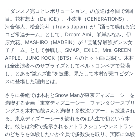
「ダンスノ完コピレボリューション」の放送は今回で9回
目。花村想太（Da-iCE）、小森隼（GENERATIONS）、
河合郁人、松倉海斗（Travis Japan）が「踊って喋れる完
コピ常連チーム」として、Dream Ami、峯岸みなみ、伊
原六花、MASHIRO（MADEIN）が「芸能界最強ダンス女
子チーム」として参戦し、SMAP、EXILE、Mrs. GREEN
APPLE、JUNG KOOK（BTS）らのヒット曲に挑む。木村
は全出演者へのサプライズとしてベルトコンベアで登場
し、とある“激ムズ曲”を披露。果たして木村が完コピダン
スに登場した理由とは。
さらに番組では木村とSnow Manが東京ディズニーシーを
満喫する企画「東京ディズニーシー ファンタジースプリ
ングスを木村拓哉さんと満喫！多数決ツアー」も放送され
る。東京ディズニーシーを訪れるのは人生で初という木
村。彼らは2択で提示されるアトラクションやレストラン
のどちらを体験したいか全員で多数決を取り、実際に体験