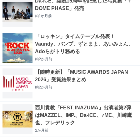
Da-iCE、結成15周年を記念した写真集「＋
DOME PHASE」発売
約1か月
前
「ロッキン」タイムテーブル発表！
Vaundy、バンプ、ずとまよ、あいみょん、
Adoらがトリ務める
約2か月
前
【随時更新】「MUSIC AWARDS JAPAN
2026」受賞結果まとめ
約2か月
前
西川貴教「FEST. INAZUMA」出演者第2弾
はMAZZEL、IMP.、Da-iCE、≠ME、川崎鷹
也、フレデリック
2か月
前