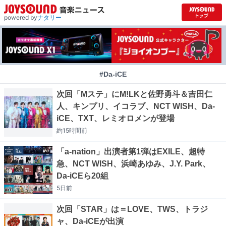
powered by
ナタリー
#Da-iCE
次回「Mステ」にM!LKと佐野勇斗＆吉田仁
人、キンプリ、イコラブ、NCT WISH、Da-
iCE、TXT、レミオロメンが登場
約15時間
前
「a-nation」出演者第1弾はEXILE、超特
急、NCT WISH、浜崎あゆみ、J.Y. Park、
Da-iCEら20組
5日
前
次回「STAR」は＝LOVE、TWS、トラジ
ャ、Da-iCEが出演