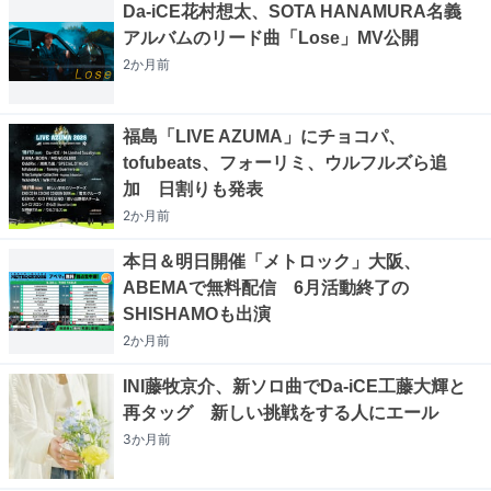
Da-iCE花村想太、SOTA HANAMURA名義
アルバムのリード曲「Lose」MV公開
2か月
前
福島「LIVE AZUMA」にチョコパ、
tofubeats、フォーリミ、ウルフルズら追
加 日割りも発表
2か月
前
本日＆明日開催「メトロック」大阪、
ABEMAで無料配信 6月活動終了の
SHISHAMOも出演
2か月
前
INI藤牧京介、新ソロ曲でDa-iCE工藤大輝と
再タッグ 新しい挑戦をする人にエール
3か月
前