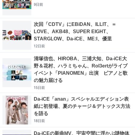
9日
前
次回「CDTV」にEBiDAN、ILLIT、＝
LOVE、AKB48、SUPER EIGHT、
STARGLOW、Da-iCE、ME:I、優里
12日
前
清塚信也、HIROBA、三浦大知、Da-iCE大
野＆花村、ハラミちゃん、Rol3ertがライブ
イベント「PIANOMEN」出演 ピアノと歌
の魅力届ける
15日
前
Da-iCE「anan」スペシャルエディション表
紙に初登場、夏のチャージ＆デトックス方法
を語る
18日
前
Da-iCEの新曲MV、宇宙空間に浮かぶ謎物体