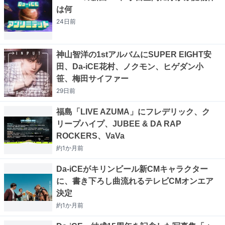
は何
24日
前
神山智洋の1stアルバムにSUPER EIGHT安
田、Da-iCE花村、ノクモン、ヒゲダン小
笹、梅田サイファー
29日
前
福島「LIVE AZUMA」にフレデリック、ク
リープハイプ、JUBEE & DA RAP
ROCKERS、VaVa
約1か月
前
Da-iCEがキリンビール新CMキャラクター
に、書き下ろし曲流れるテレビCMオンエア
決定
約1か月
前