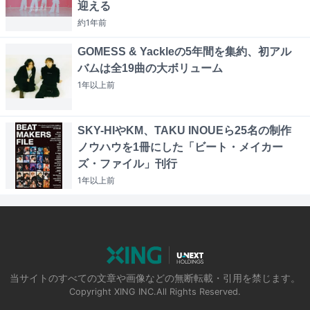
迎える
約1年
前
GOMESS & Yackleの5年間を集約、初アル
バムは全19曲の大ボリューム
1年以上
前
SKY-HIやKM、TAKU INOUEら25名の制作
ノウハウを1冊にした「ビート・メイカー
ズ・ファイル」刊行
1年以上
前
当サイトのすべての文章や画像などの無断転載・引用を禁じます。
Copyright XING INC.All Rights Reserved.