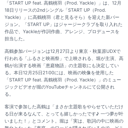
「START UP feat. 高鶴桃羽（Prod. Yackle）」は、12月
18日リリースの2ndシングル「START UP（Prod.
Yackle）」に高鶴桃羽（君と見るそら）を迎えた新バー
ジョン。「START UP」はジャージークラブを取り入れた
作品で、Yackleが作詞作曲、アレンジ、プロデュースを
担当した。
高鶴参加バージョンは12月27日より東京・秋葉原UDXで
行われる「ふるさと映画祭」で上映される、堀が主演、高
鶴が出演する映画「恵庭物語」の主題歌にも決定してい
る。本日12月25日21:00には、映画の映像を使用した
「START UP feat. 高鶴桃羽（Prod. Yackle）」のミュー
ジックビデオが堀のYouTubeチャンネルにて公開され
る。
客演で参加した高鶴は「まさか主題歌をやらせていただけ
る日が来るなんて、とっても嬉しかったです♪ 一つ夢が叶
いました！」とコメント。堀は「実は、歌詞の中に映画の