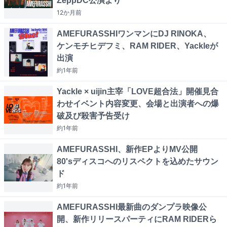
ZeppDC公演より
12か月
前
AMEFURASSHIワンマンにDJ RINOKA、
ケンモチヒデフミ、RAM RIDER、Yackleが
出演
約1年
前
Yackle × uijin主宰「LOVE超合法」開催見合
わせイベント内容変更、会場と出演者への爆
破及び殺害予告受け
約1年
前
AMEFURASSHI、新作EPよりMV公開
80'sディスコへのリスペクトを込めたサウン
ド
約1年
前
AMEFURASSHI最新曲のダンプラ映像公
開、新作リリースパーティにRAM RIDERら