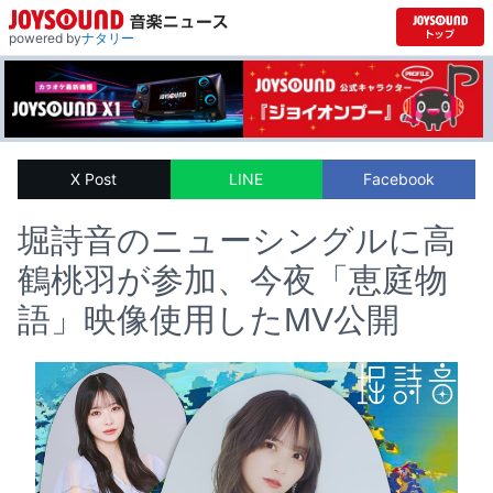
powered by
ナタリー
X Post
LINE
Facebook
堀詩音のニューシングルに高
鶴桃羽が参加、今夜「恵庭物
語」映像使用したMV公開