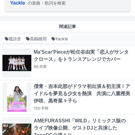
Yackle
の楽曲・歌詞を検索
関連記事
堀詩音
高鶴桃羽
Yackle
Ma'Scar'Pieceが松任谷由実「恋人がサンタ
クロース」をトランスアレンジでカバー
9か月
前
僕青・吉本此那がドラマ初出演＆初主演！ア
イドルを夢見る少女を熱演 共演に八重樫美
伊咲、黒嵜菜々子ら
12か月
前
AMEFURASSHI「WILD」リミックス版の
ライブ映像公開、ゲストDJと共演した