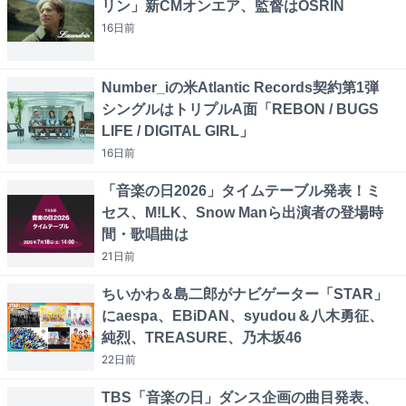
リン」新CMオンエア、監督はOSRIN
16日
前
Number_iの米Atlantic Records契約第1弾
シングルはトリプルA面「REBON / BUGS
LIFE / DIGITAL GIRL」
16日
前
「音楽の日2026」タイムテーブル発表！ミ
セス、M!LK、Snow Manら出演者の登場時
間・歌唱曲は
21日
前
ちいかわ＆島二郎がナビゲーター「STAR」
にaespa、EBiDAN、syudou＆八木勇征、
純烈、TREASURE、乃木坂46
22日
前
TBS「音楽の日」ダンス企画の曲目発表、