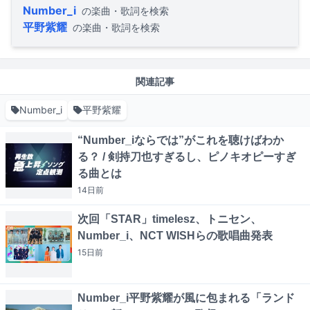
Number_i
の楽曲・歌詞を検索
平野紫耀
の楽曲・歌詞を検索
関連記事
Number_i
平野紫耀
“Number_iならでは”がこれを聴けばわか
る？ / 剣持刀也すぎるし、ピノキオピーすぎ
る曲とは
14日
前
次回「STAR」timelesz、トニセン、
Number_i、NCT WISHらの歌唱曲発表
15日
前
Number_i平野紫耀が風に包まれる「ランド