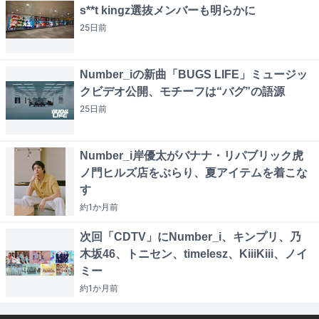
s**t kingz選抜メンバーも明らかに
25日
前
Number_iの新曲「BUGS LIFE」ミュージッ
クビデオ公開、モチーフは“バグ”の語源
25日
前
Number_i岸優太がバナナ・リパブリック虎
ノ門ヒルズ店をぶらり、夏アイテムを着こな
す
約1か月
前
次回「CDTV」にNumber_i、キンプリ、乃
木坂46、トニセン、timelesz、KiiiKiii、ノイ
ミー
約1か月
前