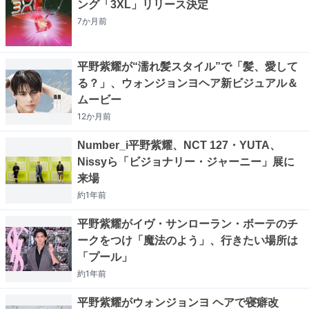
ング「3XL」リリース決定
7か月
前
平野紫耀が“濡れ髪スタイル”で「髪、愛して
る？」、ウォンジョンヨヘア新ビジュアル＆
ムービー
12か月
前
Number_i平野紫耀、NCT 127・YUTA、
Nissyら「ビジョナリー・ジャーニー」展に
来場
約1年
前
平野紫耀がイヴ・サンローラン・ボーテのチ
ークをつけ「魔法のよう」、行きたい場所は
「プール」
約1年
前
平野紫耀がウォンジョンヨ ヘアで寝癖改