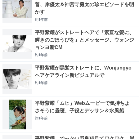
善、岸優太＆神宮寺勇太の珍エピソードを明
かす
約1年
前
平野紫耀がストレートヘアで「素直な髪に、
輝きのごほうびを」とメッセージ、ウォンジ
ョンヨ新CM
約1年
前
平野紫耀が黒髪ストレートに、Wonjungyo
ヘアケアライン新ビジュアルで
約1年
前
平野紫耀「ムヒ」Webムービーで気持ちよ
さそうに昼寝、子役とデッサン＆水風船
約1年
前
平野紫耀、でっかい野良猫見てワクワク 岸