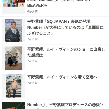
BEAVERら
6か月
前
平野紫耀「GQ JAPAN」表紙に登場、
Number_iが大事にしているのは「真面目に
ふざけること」
7か月
前
平野紫耀、ルイ・ヴィトンのショーに出席し
た感想は
7か月
前
平野紫耀、ルイ・ヴィトンを着て空港へ
7か月
前
Number_i、平野紫耀プロデュースの恋愛ソ