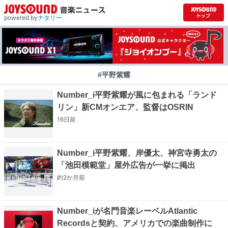
powered by
ナタリー
#平野紫耀
Number_i平野紫耀が風に包まれる「ランド
リン」新CMオンエア、監督はOSRIN
16日
前
Number_i平野紫耀、岸優太、神宮寺勇太の
「池田模範堂」屋外広告が一挙に掲出
約2か月
前
Number_iが名門音楽レーベルAtlantic
Recordsと契約、アメリカでの楽曲制作に