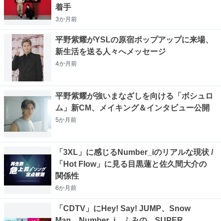
着手
3か月
前
平野紫耀がYSLの原宿ポップアップに来場、
新生活を送る人々へメッセージ
4か月
前
平野紫耀が強いまなざしを向ける「ボシュロ
ム」新CM、メイキング＆インタビュー公開
5か月
前
「3XL」に感じるNumber_iのリアルな現状 /
「Hot Flow」に見る目黒蓮と佐久間大介の
関係性
6か月
前
「CDTV」にHey! Say! JUMP、Snow
Man、Number_i、ふみの、SUPER