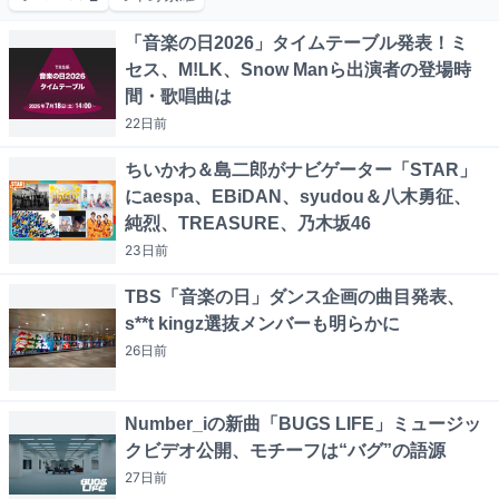
「音楽の日2026」タイムテーブル発表！ミ
セス、M!LK、Snow Manら出演者の登場時
間・歌唱曲は
22日
前
ちいかわ＆島二郎がナビゲーター「STAR」
にaespa、EBiDAN、syudou＆八木勇征、
純烈、TREASURE、乃木坂46
23日
前
TBS「音楽の日」ダンス企画の曲目発表、
s**t kingz選抜メンバーも明らかに
26日
前
Number_iの新曲「BUGS LIFE」ミュージッ
クビデオ公開、モチーフは“バグ”の語源
27日
前