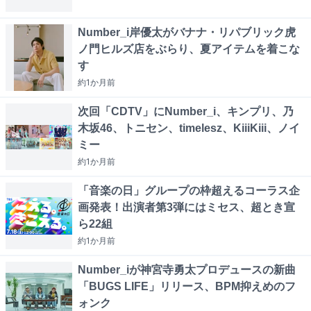
Number_i岸優太がバナナ・リパブリック虎
ノ門ヒルズ店をぶらり、夏アイテムを着こな
す
約1か月
前
次回「CDTV」にNumber_i、キンプリ、乃
木坂46、トニセン、timelesz、KiiiKiii、ノイ
ミー
約1か月
前
「音楽の日」グループの枠超えるコーラス企
画発表！出演者第3弾にはミセス、超とき宣
ら22組
約1か月
前
Number_iが神宮寺勇太プロデュースの新曲
「BUGS LIFE」リリース、BPM抑えめのフ
ォンク