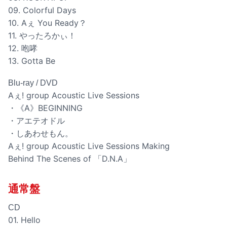
09. Colorful Days
10. Aぇ You Ready？
11. やったろかぃ！
12. 咆哮
13. Gotta Be
Blu-ray / DVD
Aぇ! group Acoustic Live Sessions
・《A》BEGINNING
・アエテオドル
・しあわせもん。
Aぇ! group Acoustic Live Sessions Making
Behind The Scenes of 「D.N.A」
通常盤
CD
01. Hello