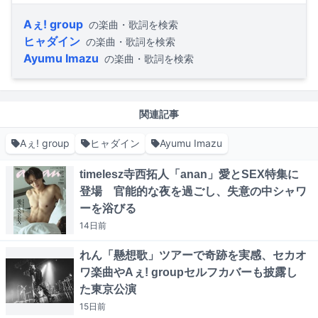
Aぇ! group
の楽曲・歌詞を検索
ヒャダイン
の楽曲・歌詞を検索
Ayumu Imazu
の楽曲・歌詞を検索
関連記事
Aぇ! group
ヒャダイン
Ayumu Imazu
timelesz寺西拓人「anan」愛とSEX特集に
登場 官能的な夜を過ごし、失意の中シャワ
ーを浴びる
14日
前
れん「懸想歌」ツアーで奇跡を実感、セカオ
ワ楽曲やAぇ! groupセルフカバーも披露し
た東京公演
15日
前