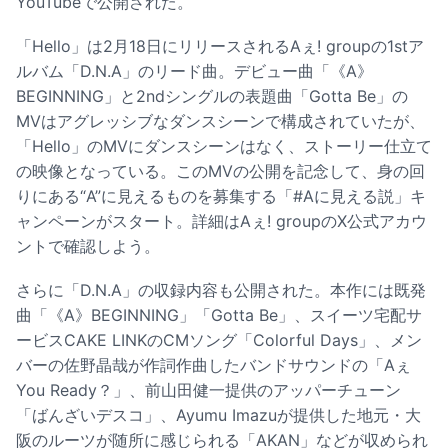
YouTubeで公開された。
「Hello」は2月18日にリリースされるAぇ! groupの1stア
ルバム「D.N.A」のリード曲。デビュー曲「《A》
BEGINNING」と2ndシングルの表題曲「Gotta Be」の
MVはアグレッシブなダンスシーンで構成されていたが、
「Hello」のMVにダンスシーンはなく、ストーリー仕立て
の映像となっている。このMVの公開を記念して、身の回
りにある“A”に見えるものを募集する「#Aに見える説」キ
ャンペーンがスタート。詳細は
Aぇ! groupのX公式アカウ
ント
で確認しよう。
さらに「D.N.A」の収録内容も公開された。本作には既発
曲「《A》BEGINNING」「Gotta Be」、スイーツ宅配サ
ービスCAKE LINKのCMソング「Colorful Days」、メン
バーの佐野晶哉が作詞作曲したバンドサウンドの「Aぇ
You Ready？」、前山田健一提供のアッパーチューン
「ばんざいデスコ」、Ayumu Imazuが提供した地元・大
阪のルーツが随所に感じられる「AKAN」などが収められ