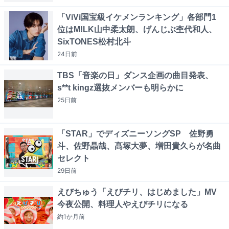
「ViVi国宝級イケメンランキング」各部門1
位はM!LK山中柔太朗、げんじぶ杢代和人、
SixTONES松村北斗
24日
前
TBS「音楽の日」ダンス企画の曲目発表、
s**t kingz選抜メンバーも明らかに
25日
前
「STAR」でディズニーソングSP 佐野勇
斗、佐野晶哉、髙塚大夢、増田貴久らが名曲
セレクト
29日
前
えびちゅう「えびチリ、はじめました」MV
今夜公開、料理人やえびチリになる
約1か月
前