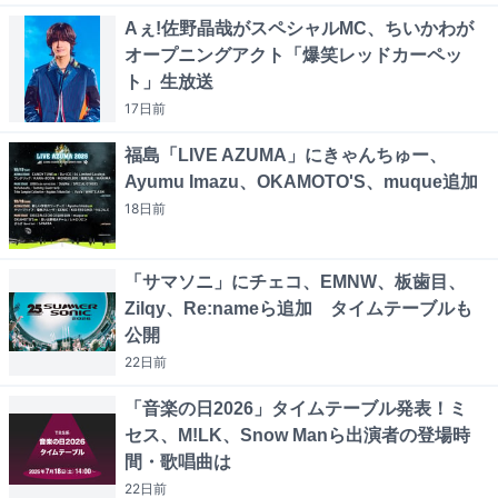
Aぇ!佐野晶哉がスペシャルMC、ちいかわが
オープニングアクト「爆笑レッドカーペッ
ト」生放送
17日
前
福島「LIVE AZUMA」にきゃんちゅー、
Ayumu Imazu、OKAMOTO'S、muque追加
18日
前
「サマソニ」にチェコ、EMNW、板歯目、
Zilqy、Re:nameら追加 タイムテーブルも
公開
22日
前
「音楽の日2026」タイムテーブル発表！ミ
セス、M!LK、Snow Manら出演者の登場時
間・歌唱曲は
22日
前