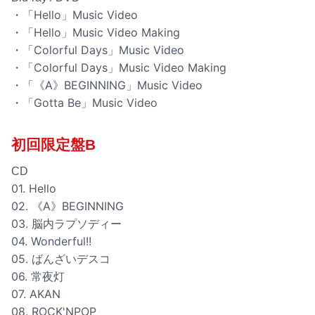
・「Hello」Music Video
・「Hello」Music Video Making
・「Colorful Days」Music Video
・「Colorful Days」Music Video Making
・「《A》BEGINNING」Music Video
・「Gotta Be」Music Video
初回限定盤B
CD
01. Hello
02. 《A》BEGINNING
03. 脳内ラプソディー
04. Wonderful!!
05. ばんざいデスコ
06. 常夜灯
07. AKAN
08. ROCK'NPOP