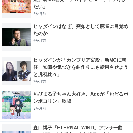
たい」
5か月
前
ヒャダインはなぜ、突如として麻雀に目覚め
たのか
6か月
前
ヒャダインが「カンブリア宮殿」新MCに就
任「知識や気づきを曲作りにも転用させよう
と虎視眈々」
7か月
前
ちびまる子ちゃん大好き、Adoが「おどるポ
ンポコリン」歌唱
8か月
前
森口博子「ETERNAL WIND」アンサー曲