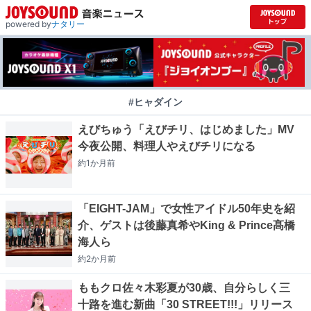
powered by
ナタリー
#ヒャダイン
えびちゅう「えびチリ、はじめました」MV
今夜公開、料理人やえびチリになる
約1か月
前
「EIGHT-JAM」で女性アイドル50年史を紹
介、ゲストは後藤真希やKing & Prince髙橋
海人ら
約2か月
前
ももクロ佐々木彩夏が30歳、自分らしく三
十路を進む新曲「30 STREET!!!」リリース