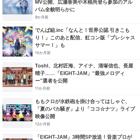
MV公開、広瀬香美や木根尚登ら参加のアル
バム全貌明らかに
9か月
前
でんぱ組.inc「なんと！世界公認 引きこも
り！」このあと配信、虹コン版「プレシャス
サマー！」も
10か月
前
Toshl、北村匠海、アイナ、清塚信也、長屋
晴子……「EIGHT-JAM」“最強メロディ
ー”選者を公開
11か月
前
ももクロが水鉄砲を掛け合ってはしゃぐ、
「夏のバカ騒ぎ」より「ココ☆ナツ」ライブ
映像公開
12か月
前
「EIGHT-JAM」3時間SP放送！音楽プロが