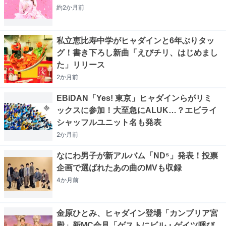
約2か月
前
私立恵比寿中学がヒャダインと6年ぶりタッ
グ！書き下ろし新曲「えびチリ、はじめまし
た」リリース
2か月
前
EBiDAN「Yes! 東京」ヒャダインらがリミ
ックスに参加！大至急にALUK…？エビライ
シャッフルユニット名も発表
2か月
前
なにわ男子が新アルバム「ND⁵」発表！投票
企画で選ばれたあの曲のMVも収録
4か月
前
金原ひとみ、ヒャダイン登場「カンブリア宮
殿」新MC会見「ゲストにビル・ゲイツ呼び