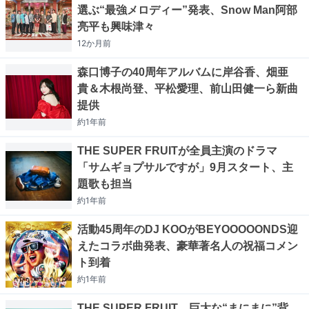
選ぶ“最強メロディー”発表、Snow Man阿部
亮平も興味津々
12か月
前
森口博子の40周年アルバムに岸谷香、畑亜
貴＆木根尚登、平松愛理、前山田健一ら新曲
提供
約1年
前
THE SUPER FRUITが全員主演のドラマ
「サムギョプサルですが」9月スタート、主
題歌も担当
約1年
前
活動45周年のDJ KOOがBEYOOOOONDS迎
えたコラボ曲発表、豪華著名人の祝福コメン
ト到着
約1年
前
THE SUPER FRUIT、巨大な“まにまに”背