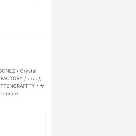
ONEZ / Crystal
AK FACTORY / ハルカ
OTTENGRAFFTY / サ
nd more