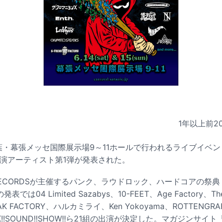
1年以上前
2
千葉・幕張メッセ国際展示場9～11ホールで行われるライブイベント「
」の出演アーティスト第1弾が発表された。
TH RECORDSが主催するパンク、ラウドロック、ハードコアの祭典「
表では04 Limited Sazabys、10-FEET、Age Factory、
K FACTORY、ハルカミライ、Ken Yokoyama、ROTTENG
K!!SOUND!!SHOW!!ら21組の出演が決定した。マガジンサイト「S