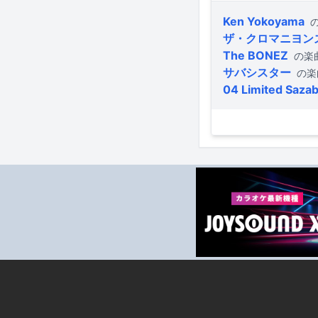
Ken Yokoyama
ザ・クロマニヨン
The BONEZ
の楽
サバシスター
の楽
04 Limited Saza