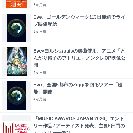
3か月
前
Eve、ゴールデンウィークに3日連続でライ
ブ映像配信
3か月
前
Eve×ヨルシカsuisの楽曲使用、アニメ「と
んがり帽子のアトリエ」ノンクレOP映像公
開
4か月
前
Eve、全国5都市のZeppを回るツアー「廻
帰」開催
4か月
前
「MUSIC AWARDS JAPAN 2026」エント
リー作品 / アーティスト発表、主要6部門の
エントリー一覧は