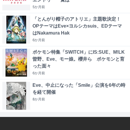
5か月
前
「とんがり帽子のアトリエ」主題歌決定！
OPテーマはEve×ヨルシカsuis、EDテーマ
はNakamura Hak
6か月
前
ポケモン特集「SWITCH」にIS:SUE、M!LK
曽野、Eve、モー娘。櫻井ら ポケモンと育
った面々
6か月
前
Eve、中止になった「Smile」公演を6年の時
を経て開催
8か月
前