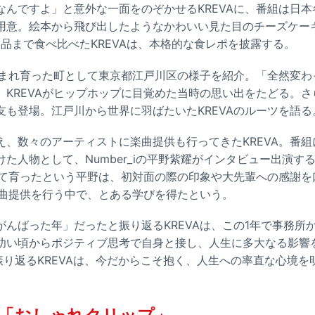
なんですよ」と意外な一面をのぞかせるKREVAに、番組は日本
用意。絵本から飛び出したようなかわいい見た目のチーズケーキ
級品まで食べ比べたKREVAは、本格的な食レポを披露する。
が生まれ育った町として東京都江戸川区の様子を紹介。「全然変
KREVAがヒップホップに目覚めた当時の思い出をたどる。さら
友も登場。江戸川から世界に羽ばたいたKREVAのルーツを語る
、数々のアーティストに楽曲提供も行ってきたKREVA。番組に
た人物として、Number_iの平野紫耀がインタビュー出演す
聴いて育ったという平野は、初対面の際の印象や大先輩への感謝
楽曲提供を行う中で、とある学びを得たという。
がんばった年」だったと振り返るKREVAは、この1年で事務所
幼い頃からポジティブ思考で自身と接し、人生に多大なる影響
振り返るKREVAは、今だからこそ抱く、人生への率直な心境を