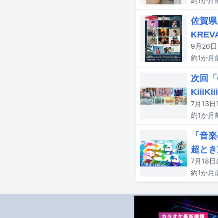
約1か月
佐賀県
KREV
約1か月
次回「C
Kiii
約1か月
「音楽
超とき
約1か月