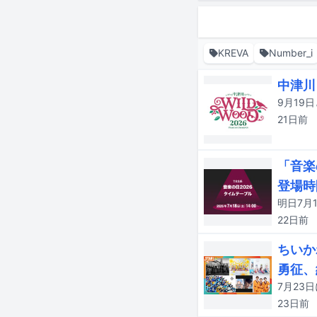
KREVA
Number_i
中津川
21日
前
「音楽
登場時
22日
前
ちいか
勇征、
23日
前