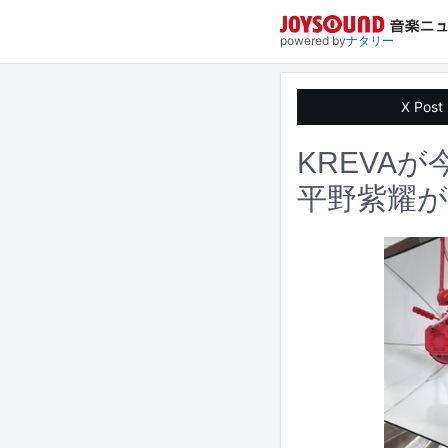
powered by
ナタリー
X Post
KREVAが
平野紫耀