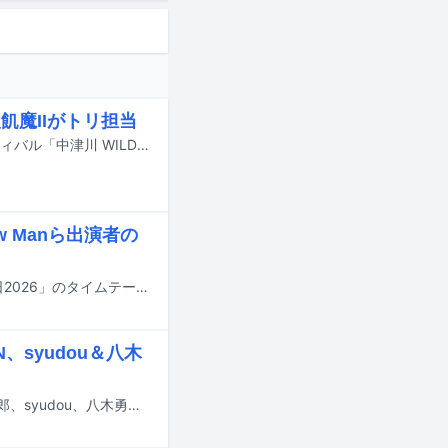
飢魔IIがトリ担当
9月19日と20日に岐阜・中津川公園内特設ステージで行われる野外音楽フェスティバル「中津川 WILD WOOD 2026」のタイムテーブルが公開された。
w Manら出演者の
明日7月18日にTBS系で8時間にわたって放送される夏の大型音楽特番「音楽の日2026」のタイムテーブルが発表された。
、syudou＆八木
7月23日にフジテレビで放送される音楽番組「STAR」にaespa、EBiDAN、島二郎、syudou、八木勇征、純烈、ちいかわ、TREASURE、乃木坂46が出演する。