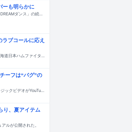
ンバーも明らかに
7月18日にオンエアされるTBS系の夏の大型音楽特番「音楽の日2026」の企画「DREAMダンス」の続報が明らかに。番組の出演アーティスト第4弾やそのほかの企画詳細も発表された。
のラブコールに応え
KREVAが明日7月14日に北海道・エスコンフィールドHOKKAIDOで開催される北海道日本ハムファイターズ対福岡ソフトバンクホークスのファーストピッチおよび試合後のスペシャルライブ「AFTER GAME」に登場する。
モチーフは“バグ”の
Number_iの新曲「BUGS LIFE」の配信が7月13日にスタート。あわせて、ミュージックビデオがYouTubeで公開された。
ぶらり、夏アイテム
ジュアルが公開された。