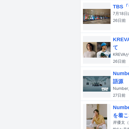
TBS
26日
前
KRE
て
26日
前
Num
語源
27日
前
Num
を着こ
岸優太（