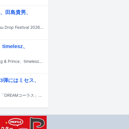
、田島貴男、
9月26日と27日に佐賀・虹の松原海水浴場 東の浜で行われる野外フェス「Karatsu Drop Festival 2026」の出演アーティスト第3弾が発表された。
melesz、
7月13日19:00からTBS系で放送される「CDTVライブ！ライブ！」にKiiiKiii、King & Prince、timelesz、20th Century、Number_i、乃木坂46、≠MEが出演する。
3弾にはミセス、
7月18日にオンエアされるTBS系の夏の大型音楽特番「音楽の日2026」の新企画「DREAMコーラス」の詳細と、出演アーティスト第3弾が発表された。