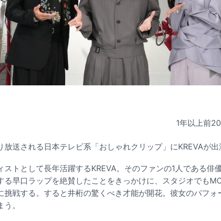
1年以上前
2
0より放送される日本テレビ系「おしゃれクリップ」にKREVAが
ィストとして長年活躍するKREVA。そのファンの1人である俳
する早口ラップを絶賛したことをきっかけに、スタジオでもM
に挑戦する。すると井桁の驚くべき才能が開花。彼女のパフォー
まう。