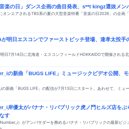
「音楽の日」ダンス企画の曲目発表、s**t kingz選抜メ
VAが明日エスコンでファーストピッチ登場、達孝太投手
ber_iの新曲「BUGS LIFE」ミュージックビデオ公開、
ber_i岸優太がバナナ・リパブリック虎ノ門ヒルズ店を
なす
Number_i）がアンバサダーを務めるバナナ・リパブリックの最新ビ