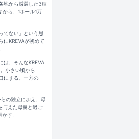
各地から厳選した3種
から、1ホール1万
わってない」という思
にKREVAが初めて
。
は、そんなKREVA
る。小さい頃から
を口にする。一方の
からの独立に加え、母
を与えた母親と過ご
明かす。