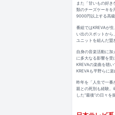
また「甘いもの好き
類のチーズケーキを
9000円以上する高
番組ではKREVA
い出のスポットから、
ユニットを組んだ盟
自身の音楽活動に加え
に多大なる影響を受け
KREVAの楽曲を
KREVAも平野らに
昨年を「人生で一番
親との死別も経験。
した“最後”の日々を