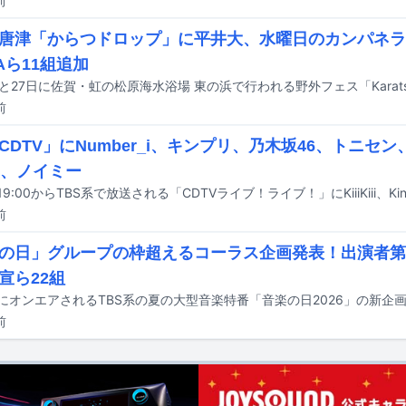
前
唐津「からつドロップ」に平井大、水曜日のカンパネラ
Aら11組追加
前
DTV」にNumber_i、キンプリ、乃木坂46、トニセン、ti
Kiii、ノイミー
前
の日」グループの枠超えるコーラス企画発表！出演者第
宣ら22組
前